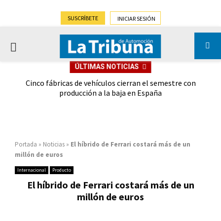
SUSCRÍBETE
INICIAR SESIÓN
PRIMARY
ÚLTIMAS NOTICIAS
MENU
 las
Cinco fábricas de vehículos cierran el semestre con
G
ión
producción a la baja en España
Portada
»
Noticias
»
El híbrido de Ferrari costará más de un
millón de euros
Internacional
Producto
El híbrido de Ferrari costará más de un
millón de euros