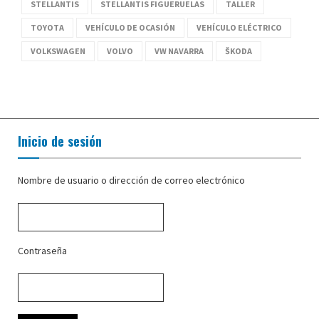
STELLANTIS
STELLANTIS FIGUERUELAS
TALLER
TOYOTA
VEHÍCULO DE OCASIÓN
VEHÍCULO ELÉCTRICO
VOLKSWAGEN
VOLVO
VW NAVARRA
ŠKODA
Inicio de sesión
Nombre de usuario o dirección de correo electrónico
Contraseña