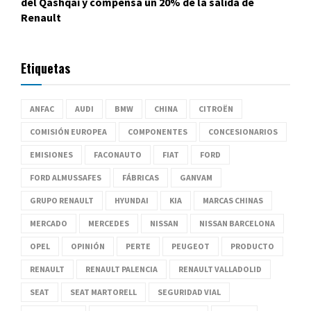
del Qashqai y compensa un 20% de la salida de
Renault
Etiquetas
ANFAC
AUDI
BMW
CHINA
CITROËN
COMISIÓN EUROPEA
COMPONENTES
CONCESIONARIOS
EMISIONES
FACONAUTO
FIAT
FORD
FORD ALMUSSAFES
FÁBRICAS
GANVAM
GRUPO RENAULT
HYUNDAI
KIA
MARCAS CHINAS
MERCADO
MERCEDES
NISSAN
NISSAN BARCELONA
OPEL
OPINIÓN
PERTE
PEUGEOT
PRODUCTO
RENAULT
RENAULT PALENCIA
RENAULT VALLADOLID
SEAT
SEAT MARTORELL
SEGURIDAD VIAL