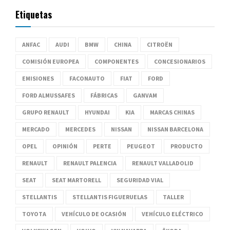
Etiquetas
ANFAC
AUDI
BMW
CHINA
CITROËN
COMISIÓN EUROPEA
COMPONENTES
CONCESIONARIOS
EMISIONES
FACONAUTO
FIAT
FORD
FORD ALMUSSAFES
FÁBRICAS
GANVAM
GRUPO RENAULT
HYUNDAI
KIA
MARCAS CHINAS
MERCADO
MERCEDES
NISSAN
NISSAN BARCELONA
OPEL
OPINIÓN
PERTE
PEUGEOT
PRODUCTO
RENAULT
RENAULT PALENCIA
RENAULT VALLADOLID
SEAT
SEAT MARTORELL
SEGURIDAD VIAL
STELLANTIS
STELLANTIS FIGUERUELAS
TALLER
TOYOTA
VEHÍCULO DE OCASIÓN
VEHÍCULO ELÉCTRICO