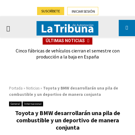
SUSCRÍBETE
INICIAR SESIÓN
PRIMARY
ÚLTIMAS NOTICIAS
MENU
 las
Cinco fábricas de vehículos cierran el semestre con
G
ión
producción a la baja en España
Portada
»
Noticias
»
Toyota y BMW desarrollarán una pila de
combustible y un deportivo de manera conjunta
General
Internacional
Toyota y BMW desarrollarán una pila de
combustible y un deportivo de manera
conjunta