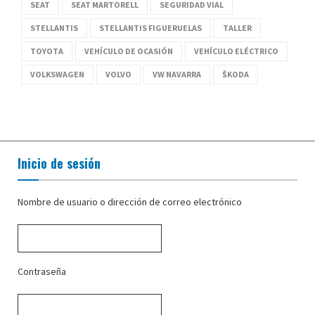
SEAT
SEAT MARTORELL
SEGURIDAD VIAL
STELLANTIS
STELLANTIS FIGUERUELAS
TALLER
TOYOTA
VEHÍCULO DE OCASIÓN
VEHÍCULO ELÉCTRICO
VOLKSWAGEN
VOLVO
VW NAVARRA
ŠKODA
Inicio de sesión
Nombre de usuario o dirección de correo electrónico
Contraseña