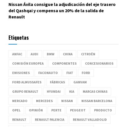
Nissan Ávila consigue la adjudicación del eje trasero
del Qashqai y compensa un 20% de la salida de
Renault
Etiquetas
ANFAC
AUDI
BMW
CHINA
CITROËN
COMISIÓN EUROPEA
COMPONENTES
CONCESIONARIOS
EMISIONES
FACONAUTO
FIAT
FORD
FORD ALMUSSAFES
FÁBRICAS
GANVAM
GRUPO RENAULT
HYUNDAI
KIA
MARCAS CHINAS
MERCADO
MERCEDES
NISSAN
NISSAN BARCELONA
OPEL
OPINIÓN
PERTE
PEUGEOT
PRODUCTO
RENAULT
RENAULT PALENCIA
RENAULT VALLADOLID