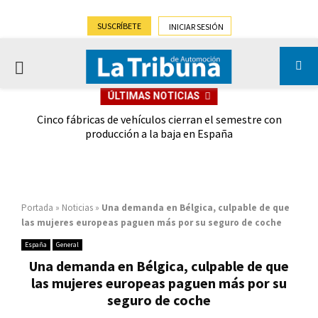
SUSCRÍBETE
INICIAR SESIÓN
PRIMARY
ÚLTIMAS NOTICIAS
MENU
 las
Cinco fábricas de vehículos cierran el semestre con
G
ión
producción a la baja en España
Portada
»
Noticias
»
Una demanda en Bélgica, culpable de que
las mujeres europeas paguen más por su seguro de coche
España
General
Una demanda en Bélgica, culpable de que
las mujeres europeas paguen más por su
seguro de coche