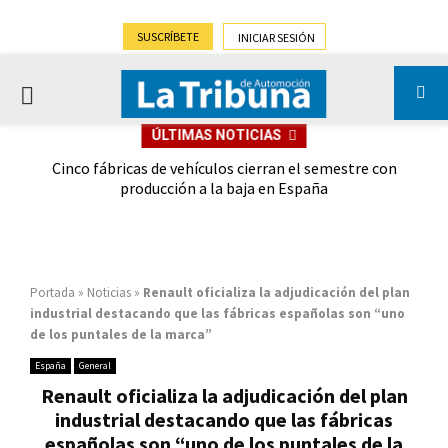
SUSCRÍBETE
INICIAR SESIÓN
PRIMARY
ÚLTIMAS NOTICIAS
MENU
 las
Cinco fábricas de vehículos cierran el semestre con
G
ión
producción a la baja en España
Portada
»
Noticias
»
Renault oficializa la adjudicación del plan
industrial destacando que las fábricas españolas son “uno
de los puntales de la marca”
España
General
Renault oficializa la adjudicación del plan
industrial destacando que las fábricas
españolas son “uno de los puntales de la