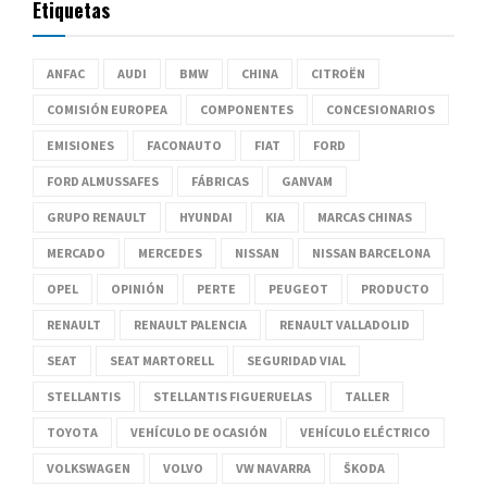
Etiquetas
ANFAC
AUDI
BMW
CHINA
CITROËN
COMISIÓN EUROPEA
COMPONENTES
CONCESIONARIOS
EMISIONES
FACONAUTO
FIAT
FORD
FORD ALMUSSAFES
FÁBRICAS
GANVAM
GRUPO RENAULT
HYUNDAI
KIA
MARCAS CHINAS
MERCADO
MERCEDES
NISSAN
NISSAN BARCELONA
OPEL
OPINIÓN
PERTE
PEUGEOT
PRODUCTO
RENAULT
RENAULT PALENCIA
RENAULT VALLADOLID
SEAT
SEAT MARTORELL
SEGURIDAD VIAL
STELLANTIS
STELLANTIS FIGUERUELAS
TALLER
TOYOTA
VEHÍCULO DE OCASIÓN
VEHÍCULO ELÉCTRICO
VOLKSWAGEN
VOLVO
VW NAVARRA
ŠKODA