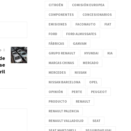
CITROËN
COMISIÓN EUROPEA
COMPONENTES
CONCESIONARIOS
EMISIONES
FACONAUTO
FIAT
FORD
FORD ALMUSSAFES
FÁBRICAS
GANVAM
O
GRUPO RENAULT
HYUNDAI
KIA
de
MARCAS CHINAS
MERCADO
cae
ril
MERCEDES
NISSAN
NISSAN BARCELONA
OPEL
OPINIÓN
PERTE
PEUGEOT
PRODUCTO
RENAULT
RENAULT PALENCIA
RENAULT VALLADOLID
SEAT
SEAT MARTORELL
SEGURIDAD VIAL