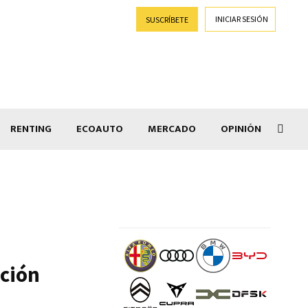
INICIAR SESIÓN
SUSCRÍBETE
RENTING
ECOAUTO
MERCADO
OPINIÓN
Goti
oción