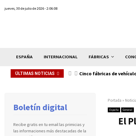
jueves, 30 de julio de 2026 - 2:06:08
ESPAÑA
INTERNACIONAL
FÁBRICAS
CONC
n de...
Cinco fábricas de vehícul
ÚLTIMAS NOTICIAS
Portada
»
Notici
Boletín digital
España
General
El P
Recibe gratis en tu email las primicias y
las informaciones más destacadas de la