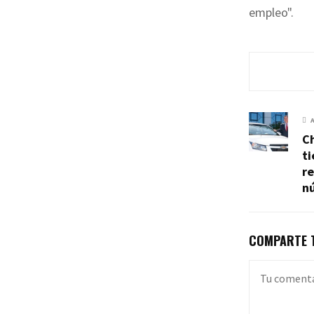
empleo".
Ch
t
re
n
COMPARTE T