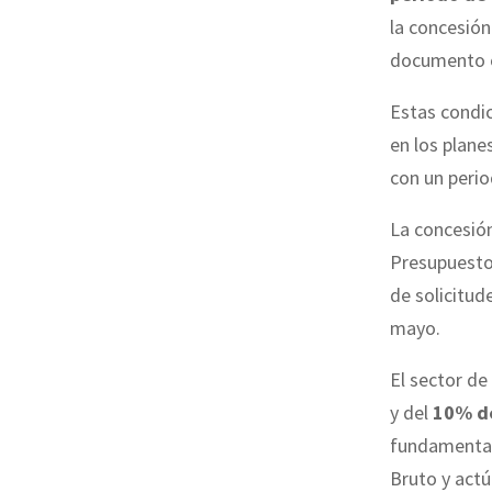
la concesión
documento o
Estas condi
en los plane
con un perio
La concesión
Presupuestos
de solicitud
mayo.
El sector de
y del
10% de
fundamental 
Bruto y act