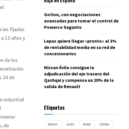
baja en España
el
Gotion, con negociaciones
avanzadas para tomar el control de
Powerco Sagunto
 las fijadas
 a 15 años y
Lepas quiere llegar «pronto» al 3%
de rentabilidad media en su red de
concesionarios
ón de los
Nissan Ávila consigue la
resentación
adjudicación del eje trasero del
 24 de
Qashqai y compensa un 20% de la
salida de Renault
o industrial
Etiquetas
l
nterior
ANFAC
AUDI
BMW
CHINA
, de