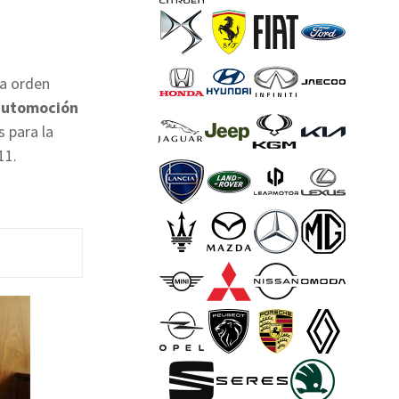
la orden
automoción
s para la
11.