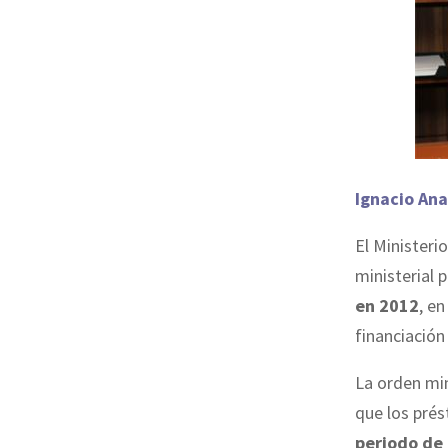
Ignacio Ana
El Ministeri
ministerial 
en 2012
, e
financiación
La orden min
que los pré
periodo de 