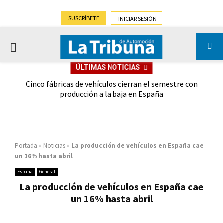
SUSCRÍBETE
INICIAR SESIÓN
PRIMARY
ÚLTIMAS NOTICIAS
MENU
 las
Cinco fábricas de vehículos cierran el semestre con
G
ión
producción a la baja en España
Portada
»
Noticias
»
La producción de vehículos en España cae
un 16% hasta abril
España
General
La producción de vehículos en España cae
un 16% hasta abril