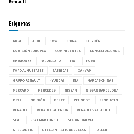
Renault
Etiquetas
ANFAC
AUDI
BMW
CHINA
CITROËN
COMISIÓN EUROPEA
COMPONENTES
CONCESIONARIOS
EMISIONES
FACONAUTO
FIAT
FORD
FORD ALMUSSAFES
FÁBRICAS
GANVAM
GRUPO RENAULT
HYUNDAI
KIA
MARCAS CHINAS
MERCADO
MERCEDES
NISSAN
NISSAN BARCELONA
OPEL
OPINIÓN
PERTE
PEUGEOT
PRODUCTO
RENAULT
RENAULT PALENCIA
RENAULT VALLADOLID
SEAT
SEAT MARTORELL
SEGURIDAD VIAL
STELLANTIS
STELLANTIS FIGUERUELAS
TALLER