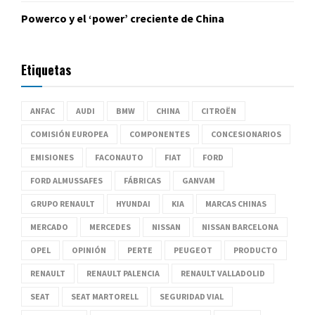
Powerco y el ‘power’ creciente de China
Etiquetas
ANFAC
AUDI
BMW
CHINA
CITROËN
COMISIÓN EUROPEA
COMPONENTES
CONCESIONARIOS
EMISIONES
FACONAUTO
FIAT
FORD
FORD ALMUSSAFES
FÁBRICAS
GANVAM
GRUPO RENAULT
HYUNDAI
KIA
MARCAS CHINAS
MERCADO
MERCEDES
NISSAN
NISSAN BARCELONA
OPEL
OPINIÓN
PERTE
PEUGEOT
PRODUCTO
RENAULT
RENAULT PALENCIA
RENAULT VALLADOLID
SEAT
SEAT MARTORELL
SEGURIDAD VIAL