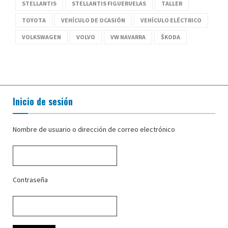
STELLANTIS
STELLANTIS FIGUERUELAS
TALLER
TOYOTA
VEHÍCULO DE OCASIÓN
VEHÍCULO ELÉCTRICO
VOLKSWAGEN
VOLVO
VW NAVARRA
ŠKODA
Inicio de sesión
Nombre de usuario o dirección de correo electrónico
Contraseña