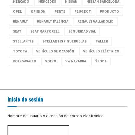
MERCADO
MERCEDES
NISSAN
NISSAN BARCELONA
OPEL
OPINIÓN
PERTE
PEUGEOT
PRODUCTO
RENAULT
RENAULT PALENCIA
RENAULT VALLADOLID
SEAT
SEAT MARTORELL
SEGURIDAD VIAL
STELLANTIS
STELLANTIS FIGUERUELAS
TALLER
TOYOTA
VEHÍCULO DE OCASIÓN
VEHÍCULO ELÉCTRICO
VOLKSWAGEN
VOLVO
VW NAVARRA
ŠKODA
Inicio de sesión
Nombre de usuario o dirección de correo electrónico