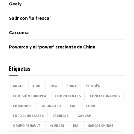
Geely
Salir con 'la fresca'
Carcoma
Powerco y el ‘power’ creciente de China
Etiquetas
ANFAC
AUDI
BMW
CHINA
CITROËN
COMISIÓN EUROPEA
COMPONENTES
CONCESIONARIOS
EMISIONES
FACONAUTO
FIAT
FORD
FORD ALMUSSAFES
FÁBRICAS
GANVAM
GRUPO RENAULT
HYUNDAI
KIA
MARCAS CHINAS