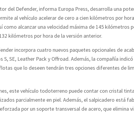
or del Defender, informa Europa Press, desarrolla una pote
ermite al vehículo acelerar de cero a cien kilómetros por hora
sí como alcanzar una velocidad máxima de 145 kilómetros p
 132 kilómetros por hora de la versión anterior.
fender incorpora cuatro nuevos paquetes opcionales de aca
S, SE, Leather Pack y Offroad. Además, la compañía indicó
flotas que lo deseen tendrán tres opciones diferentes de li
s, este vehículo todoterreno puede contar con cristal tint
izados parcialmente en piel. Además, el salpicadero está fa
reforzada por un soporte transversal de acero, que elimina v