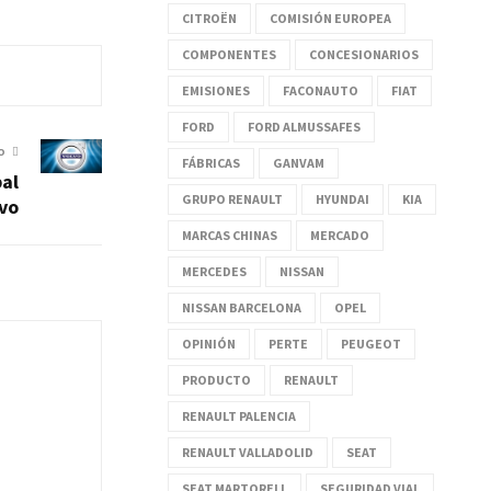
CITROËN
COMISIÓN EUROPEA
COMPONENTES
CONCESIONARIOS
EMISIONES
FACONAUTO
FIAT
FORD
FORD ALMUSSAFES
O
FÁBRICAS
GANVAM
bal
GRUPO RENAULT
HYUNDAI
KIA
vo
MARCAS CHINAS
MERCADO
MERCEDES
NISSAN
NISSAN BARCELONA
OPEL
OPINIÓN
PERTE
PEUGEOT
PRODUCTO
RENAULT
RENAULT PALENCIA
RENAULT VALLADOLID
SEAT
SEAT MARTORELL
SEGURIDAD VIAL