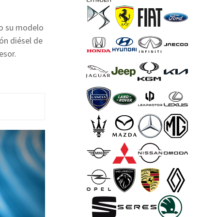
do su modelo
ón diésel de
esor.