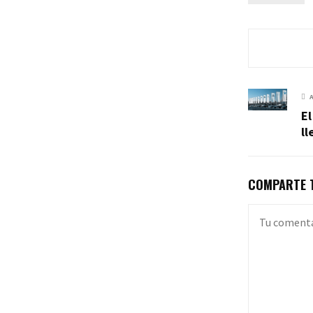
E
ll
COMPARTE T