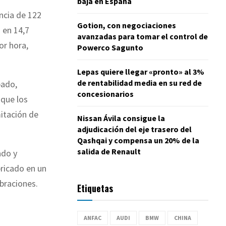
baja en España
ncia de 122
Gotion, con negociaciones
 en 14,7
avanzadas para tomar el control de
or hora,
Powerco Sagunto
Lepas quiere llegar «pronto» al 3%
de rentabilidad media en su red de
bado,
concesionarios
 que los
mitación de
Nissan Ávila consigue la
adjudicación del eje trasero del
Qashqai y compensa un 20% de la
salida de Renault
ado y
bricado en un
ibraciones.
Etiquetas
ANFAC
AUDI
BMW
CHINA