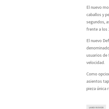
El nuevo mot
caballos y p
segundos, a
frente a los
El nuevo De
denominados 
usuarios de 
velocidad.
Como opcione
asientos tap
pieza única 
LAND ROVER