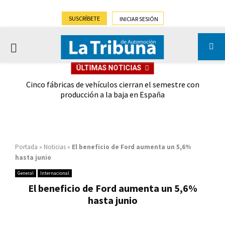
SUSCRÍBETE
INICIAR SESIÓN
PRIMARY
ÚLTIMAS NOTICIAS
MENU
 las
Cinco fábricas de vehículos cierran el semestre con
G
ión
producción a la baja en España
Portada
»
Noticias
»
El beneficio de Ford aumenta un 5,6%
hasta junio
General
Internacional
El beneficio de Ford aumenta un 5,6%
hasta junio