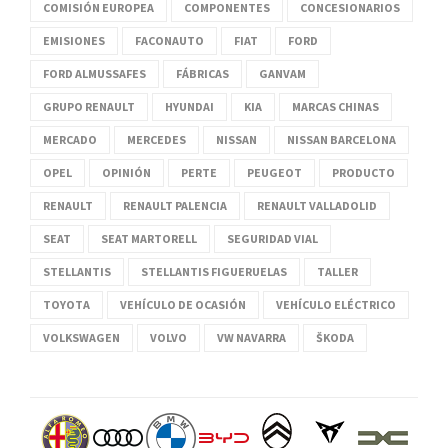
COMISIÓN EUROPEA
COMPONENTES
CONCESIONARIOS
EMISIONES
FACONAUTO
FIAT
FORD
FORD ALMUSSAFES
FÁBRICAS
GANVAM
GRUPO RENAULT
HYUNDAI
KIA
MARCAS CHINAS
MERCADO
MERCEDES
NISSAN
NISSAN BARCELONA
OPEL
OPINIÓN
PERTE
PEUGEOT
PRODUCTO
RENAULT
RENAULT PALENCIA
RENAULT VALLADOLID
SEAT
SEAT MARTORELL
SEGURIDAD VIAL
STELLANTIS
STELLANTIS FIGUERUELAS
TALLER
TOYOTA
VEHÍCULO DE OCASIÓN
VEHÍCULO ELÉCTRICO
VOLKSWAGEN
VOLVO
VW NAVARRA
ŠKODA