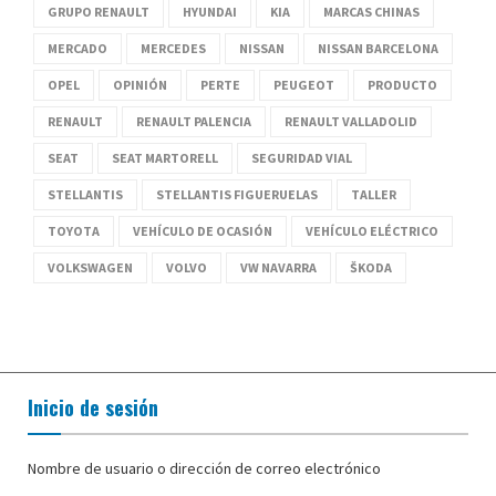
GRUPO RENAULT
HYUNDAI
KIA
MARCAS CHINAS
MERCADO
MERCEDES
NISSAN
NISSAN BARCELONA
OPEL
OPINIÓN
PERTE
PEUGEOT
PRODUCTO
RENAULT
RENAULT PALENCIA
RENAULT VALLADOLID
SEAT
SEAT MARTORELL
SEGURIDAD VIAL
STELLANTIS
STELLANTIS FIGUERUELAS
TALLER
TOYOTA
VEHÍCULO DE OCASIÓN
VEHÍCULO ELÉCTRICO
VOLKSWAGEN
VOLVO
VW NAVARRA
ŠKODA
Inicio de sesión
Nombre de usuario o dirección de correo electrónico