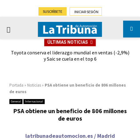
SUSCRÍBETE
INICIAR SESIÓN
PRIMARY
ÚLTIMAS NOTICIAS
MENU
dad
Toyota conserva el liderazgo mundial en ventas (-2,9%)
Gra
y Saic se cuela en el top 6
Portada
»
Noticias
»
PSA obtiene un beneficio de 806 millones
de euros
General
Internacional
PSA obtiene un beneficio de 806 millones
de euros
latribunadeautomocion.es / Madrid