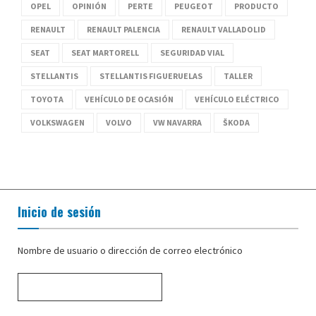
OPEL
OPINIÓN
PERTE
PEUGEOT
PRODUCTO
RENAULT
RENAULT PALENCIA
RENAULT VALLADOLID
SEAT
SEAT MARTORELL
SEGURIDAD VIAL
STELLANTIS
STELLANTIS FIGUERUELAS
TALLER
TOYOTA
VEHÍCULO DE OCASIÓN
VEHÍCULO ELÉCTRICO
VOLKSWAGEN
VOLVO
VW NAVARRA
ŠKODA
Inicio de sesión
Nombre de usuario o dirección de correo electrónico