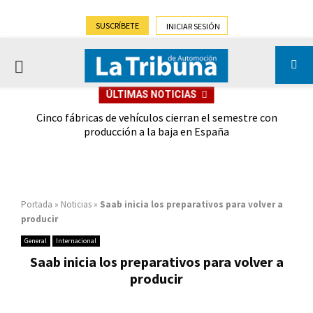
SUSCRÍBETE
INICIAR SESIÓN
PRIMARY
ÚLTIMAS NOTICIAS
MENU
 las
Cinco fábricas de vehículos cierran el semestre con
G
ión
producción a la baja en España
Portada
»
Noticias
»
Saab inicia los preparativos para volver a
producir
General
Internacional
Saab inicia los preparativos para volver a
producir