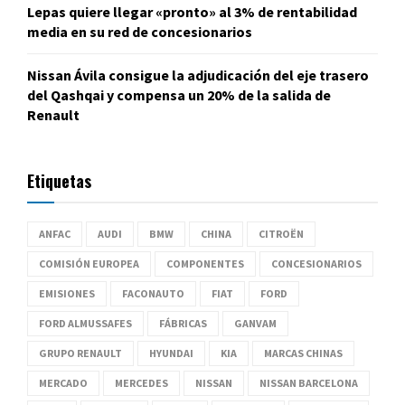
Lepas quiere llegar «pronto» al 3% de rentabilidad
media en su red de concesionarios
Nissan Ávila consigue la adjudicación del eje trasero
del Qashqai y compensa un 20% de la salida de
Renault
Etiquetas
ANFAC
AUDI
BMW
CHINA
CITROËN
COMISIÓN EUROPEA
COMPONENTES
CONCESIONARIOS
EMISIONES
FACONAUTO
FIAT
FORD
FORD ALMUSSAFES
FÁBRICAS
GANVAM
GRUPO RENAULT
HYUNDAI
KIA
MARCAS CHINAS
MERCADO
MERCEDES
NISSAN
NISSAN BARCELONA