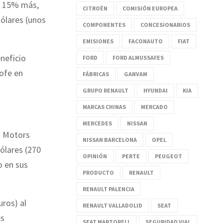
n 15% más,
CITROËN
COMISIÓN EUROPEA
dólares (unos
COMPONENTES
CONCESIONARIOS
EMISIONES
FACONAUTO
FIAT
neficio
FORD
FORD ALMUSSAFES
rofe en
FÁBRICAS
GANVAM
GRUPO RENAULT
HYUNDAI
KIA
MARCAS CHINAS
MERCADO
MERCEDES
NISSAN
al Motors
NISSAN BARCELONA
OPEL
ólares (270
OPINIÓN
PERTE
PEUGEOT
o en sus
PRODUCTO
RENAULT
RENAULT PALENCIA
uros) al
RENAULT VALLADOLID
SEAT
es
SEAT MARTORELL
SEGURIDAD VIAL