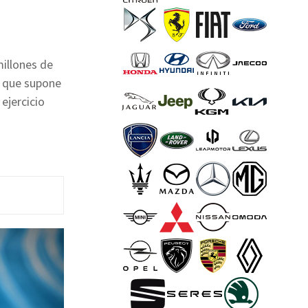
millones de
o que supone
ejercicio