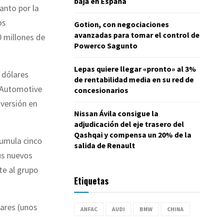
baja en España
anto por la
os
Gotion, con negociaciones
avanzadas para tomar el control de
0 millones de
Powerco Sagunto
Lepas quiere llegar «pronto» al 3%
 dólares
de rentabilidad media en su red de
i Automotive
concesionarios
nversión en
Nissan Ávila consigue la
adjudicación del eje trasero del
Qashqai y compensa un 20% de la
cumula cinco
salida de Renault
us nuevos
te al grupo
Etiquetas
lares (unos
ANFAC
AUDI
BMW
CHINA