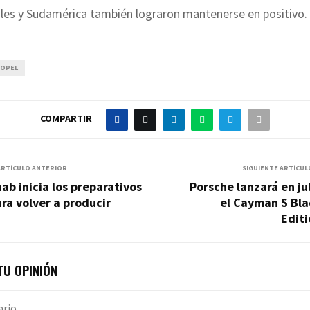
ales y Sudamérica también lograron mantenerse en positivo.
OPEL
COMPARTIR
ARTÍCULO ANTERIOR
SIGUIENTE ARTÍCUL
ab inicia los preparativos
Porsche lanzará en ju
ra volver a producir
el Cayman S Bla
Edit
U OPINIÓN