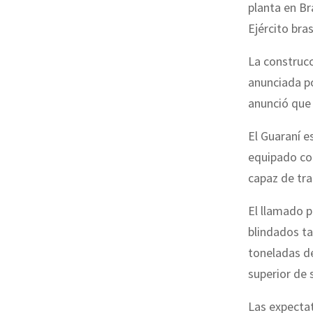
planta en Br
Ejército bras
La construcc
anunciada po
anunció que 
El Guaraní e
equipado con
capaz de tra
El llamado p
blindados ta
toneladas d
superior de 
Las expectat