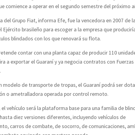
ue comience a operar en el segundo semestre del próximo a
ia del Grupo Fiat, informa Efe, fue la vencedora en 2007 de la
el Ejército brasileño para escoger a la empresa que produciría
ulos blindados con los que renovará su flota.
retende contar con una planta capaz de producir 110 unidade
ra a exportar el Guaraní y ya negocia contratos con Fuerza
.
n modelo de transporte de tropas, el Guaraní podrá ser dot
ñón o ametralladora operada por control remoto.
 el vehículo será la plataforma base para una familia de bli
hasta diez versiones diferentes, incluyendo vehículos de
nto, carros de combate, de socorro, de comunicaciones, am