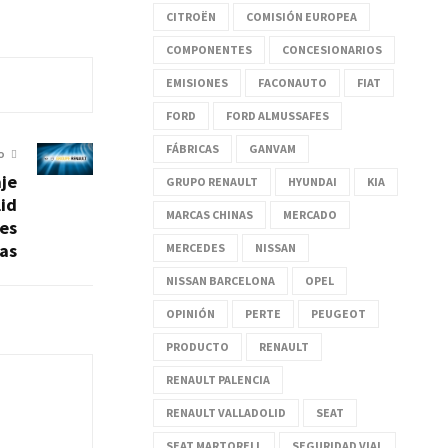
CITROËN
COMISIÓN EUROPEA
COMPONENTES
CONCESIONARIOS
EMISIONES
FACONAUTO
FIAT
FORD
FORD ALMUSSAFES
FÁBRICAS
GANVAM
O
aje
GRUPO RENAULT
HYUNDAI
KIA
lid
MARCAS CHINAS
MERCADO
res
as
MERCEDES
NISSAN
NISSAN BARCELONA
OPEL
OPINIÓN
PERTE
PEUGEOT
PRODUCTO
RENAULT
RENAULT PALENCIA
RENAULT VALLADOLID
SEAT
SEAT MARTORELL
SEGURIDAD VIAL