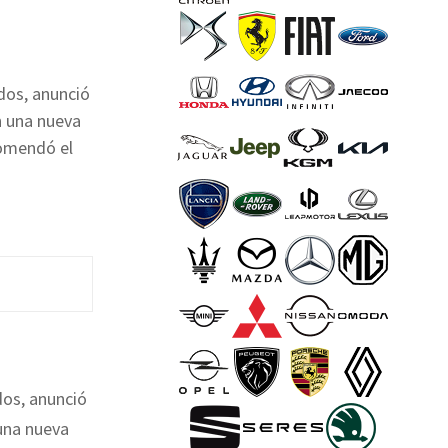
ados, anunció
n una nueva
comendó el
ados, anunció
 una nueva