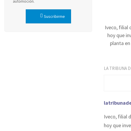
automoción.
Suscribirme
Iveco, filia
hoy que in
planta en
LA TRIBUNA 
latribunad
Iveco, filia
hoy que inve