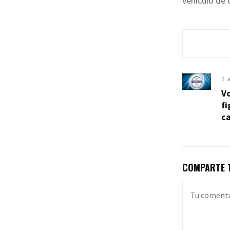
vehículo de
Vo
f
c
COMPARTE T