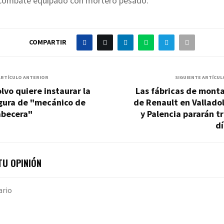
 combate equipado con mortero pesado.
COMPARTIR
ARTÍCULO ANTERIOR
SIGUIENTE ARTÍCUL
lvo quiere instaurar la
Las fábricas de mont
igura de "mecánico de
de Renault en Vallado
abecera"
y Palencia pararán t
dí
U OPINIÓN