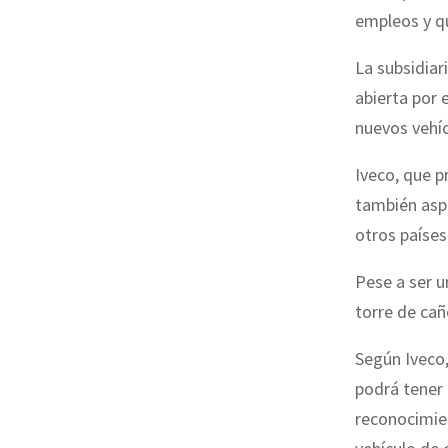
empleos y q
La subsidiar
abierta por 
nuevos vehíc
Iveco, que p
también aspi
otros países
Pese a ser u
torre de ca
Según Iveco,
podrá tener 
reconocimie