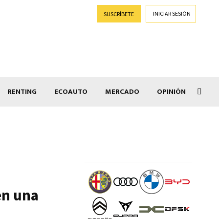
INICIAR SESIÓN
SUSCRÍBETE
RENTING
ECOAUTO
MERCADO
OPINIÓN
Goti
en una