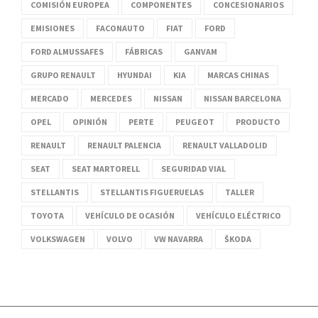
COMISIÓN EUROPEA
COMPONENTES
CONCESIONARIOS
EMISIONES
FACONAUTO
FIAT
FORD
FORD ALMUSSAFES
FÁBRICAS
GANVAM
GRUPO RENAULT
HYUNDAI
KIA
MARCAS CHINAS
MERCADO
MERCEDES
NISSAN
NISSAN BARCELONA
OPEL
OPINIÓN
PERTE
PEUGEOT
PRODUCTO
RENAULT
RENAULT PALENCIA
RENAULT VALLADOLID
SEAT
SEAT MARTORELL
SEGURIDAD VIAL
STELLANTIS
STELLANTIS FIGUERUELAS
TALLER
TOYOTA
VEHÍCULO DE OCASIÓN
VEHÍCULO ELÉCTRICO
VOLKSWAGEN
VOLVO
VW NAVARRA
ŠKODA