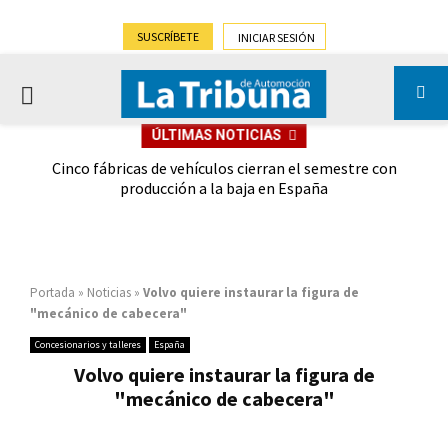
SUSCRÍBETE
INICIAR SESIÓN
PRIMARY
ÚLTIMAS NOTICIAS
MENU
 las
Cinco fábricas de vehículos cierran el semestre con
G
ión
producción a la baja en España
Portada
»
Noticias
»
Volvo quiere instaurar la figura de
"mecánico de cabecera"
Concesionarios y talleres
España
Volvo quiere instaurar la figura de
"mecánico de cabecera"