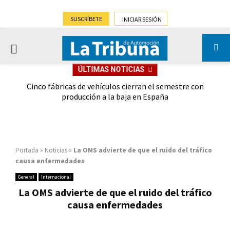
SUSCRÍBETE
INICIAR SESIÓN
PRIMARY
ÚLTIMAS NOTICIAS
MENU
 las
Cinco fábricas de vehículos cierran el semestre con
G
ión
producción a la baja en España
Portada
»
Noticias
»
La OMS advierte de que el ruido del tráfico
causa enfermedades
General
Internacional
La OMS advierte de que el ruido del tráfico
causa enfermedades