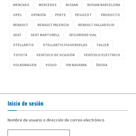
MERCADO
MERCEDES
NISSAN
NISSAN BARCELONA
OPEL
OPINIÓN
PERTE
PEUGEOT
PRODUCTO
RENAULT
RENAULT PALENCIA
RENAULT VALLADOLID
SEAT
SEAT MARTORELL
SEGURIDAD VIAL
STELLANTIS
STELLANTIS FIGUERUELAS
TALLER
TOYOTA
VEHÍCULO DE OCASIÓN
VEHÍCULO ELÉCTRICO
VOLKSWAGEN
VOLVO
VW NAVARRA
ŠKODA
Inicio de sesión
Nombre de usuario o dirección de correo electrónico