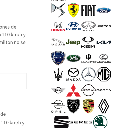
iones de
a 110 km/h y
milton no se
 de
a 110 km/h y