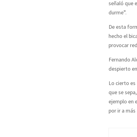
señaló que 
durme”.
De esta for
hecho el bi
provocar red
Fernando Alo
despierto en
Lo cierto e
que se sepa,
ejemplo en e
por ir a más