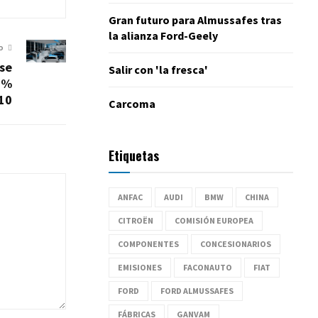
Gran futuro para Almussafes tras
la alianza Ford-Geely
O
 se
Salir con 'la fresca'
1%
10
Carcoma
Etiquetas
ANFAC
AUDI
BMW
CHINA
CITROËN
COMISIÓN EUROPEA
COMPONENTES
CONCESIONARIOS
EMISIONES
FACONAUTO
FIAT
FORD
FORD ALMUSSAFES
FÁBRICAS
GANVAM