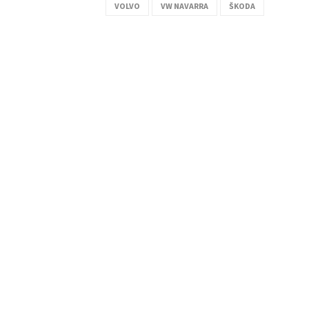
VOLVO
VW NAVARRA
ŠKODA