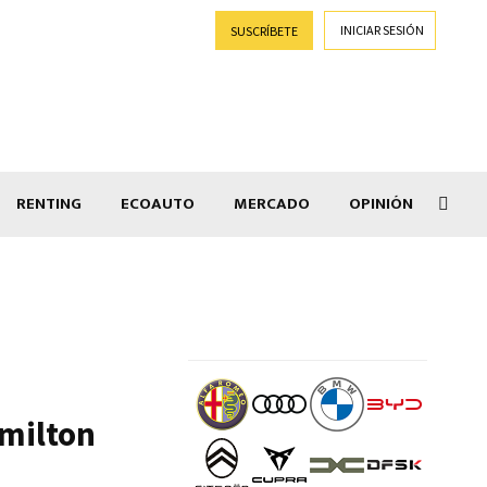
INICIAR SESIÓN
SUSCRÍBETE
RENTING
ECOAUTO
MERCADO
OPINIÓN
Gran
amilton