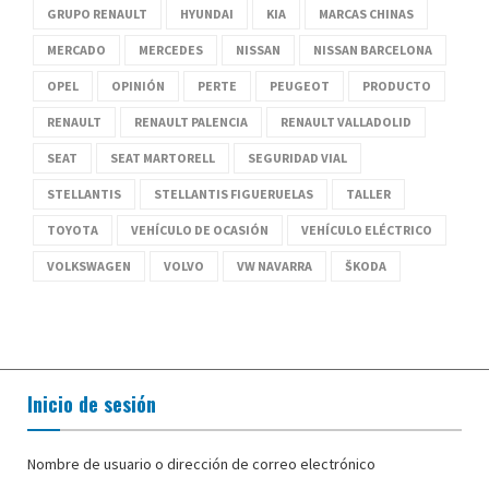
GRUPO RENAULT
HYUNDAI
KIA
MARCAS CHINAS
MERCADO
MERCEDES
NISSAN
NISSAN BARCELONA
OPEL
OPINIÓN
PERTE
PEUGEOT
PRODUCTO
RENAULT
RENAULT PALENCIA
RENAULT VALLADOLID
SEAT
SEAT MARTORELL
SEGURIDAD VIAL
STELLANTIS
STELLANTIS FIGUERUELAS
TALLER
TOYOTA
VEHÍCULO DE OCASIÓN
VEHÍCULO ELÉCTRICO
VOLKSWAGEN
VOLVO
VW NAVARRA
ŠKODA
Inicio de sesión
Nombre de usuario o dirección de correo electrónico