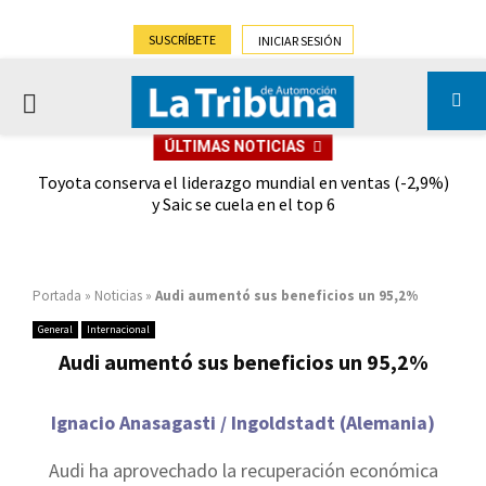
SUSCRÍBETE
INICIAR SESIÓN
PRIMARY
ÚLTIMAS NOTICIAS
MENU
dad
Toyota conserva el liderazgo mundial en ventas (-2,9%)
Gra
y Saic se cuela en el top 6
Portada
»
Noticias
»
Audi aumentó sus beneficios un 95,2%
General
Internacional
Audi aumentó sus beneficios un 95,2%
Ignacio Anasagasti / Ingoldstadt (Alemania)
Audi ha aprovechado la recuperación económica