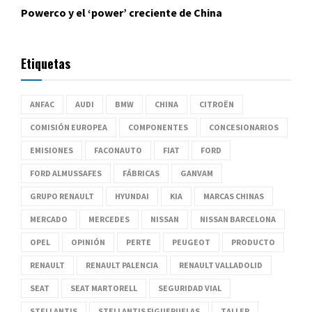
Powerco y el ‘power’ creciente de China
Etiquetas
ANFAC
AUDI
BMW
CHINA
CITROËN
COMISIÓN EUROPEA
COMPONENTES
CONCESIONARIOS
EMISIONES
FACONAUTO
FIAT
FORD
FORD ALMUSSAFES
FÁBRICAS
GANVAM
GRUPO RENAULT
HYUNDAI
KIA
MARCAS CHINAS
MERCADO
MERCEDES
NISSAN
NISSAN BARCELONA
OPEL
OPINIÓN
PERTE
PEUGEOT
PRODUCTO
RENAULT
RENAULT PALENCIA
RENAULT VALLADOLID
SEAT
SEAT MARTORELL
SEGURIDAD VIAL
STELLANTIS
STELLANTIS FIGUERUELAS
TALLER