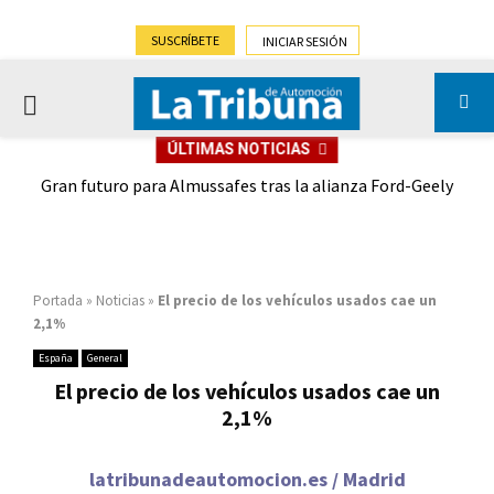
SUSCRÍBETE
INICIAR SESIÓN
PRIMARY
ÚLTIMAS NOTICIAS
MENU
,9%)
Gran futuro para Almussafes tras la alianza Ford-Geely
Portada
»
Noticias
»
El precio de los vehículos usados cae un
2,1%
España
General
El precio de los vehículos usados cae un
2,1%
latribunadeautomocion.es / Madrid