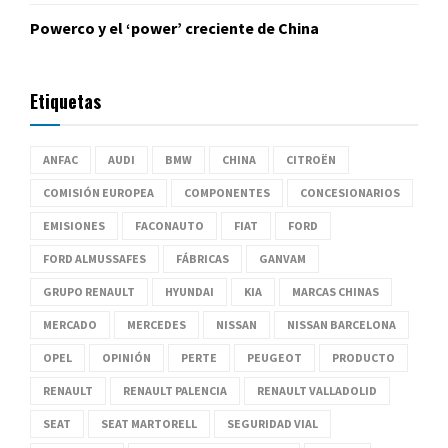
Powerco y el ‘power’ creciente de China
Etiquetas
ANFAC
AUDI
BMW
CHINA
CITROËN
COMISIÓN EUROPEA
COMPONENTES
CONCESIONARIOS
EMISIONES
FACONAUTO
FIAT
FORD
FORD ALMUSSAFES
FÁBRICAS
GANVAM
GRUPO RENAULT
HYUNDAI
KIA
MARCAS CHINAS
MERCADO
MERCEDES
NISSAN
NISSAN BARCELONA
OPEL
OPINIÓN
PERTE
PEUGEOT
PRODUCTO
RENAULT
RENAULT PALENCIA
RENAULT VALLADOLID
SEAT
SEAT MARTORELL
SEGURIDAD VIAL