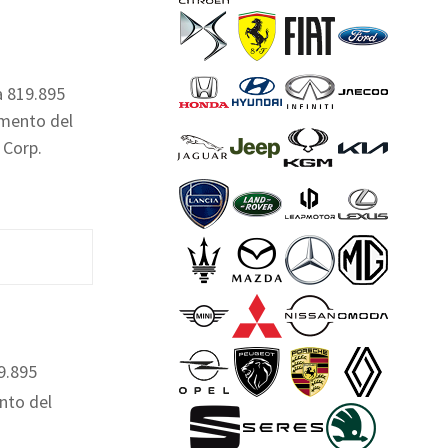
a 819.895
umento del
 Corp.
9.895
nto del