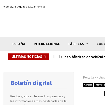
viernes, 31 de julio de 2026 - 4:44:06
ESPAÑA
INTERNACIONAL
FÁBRICAS
CONC
n de...
Cinco fábricas de vehícul
ÚLTIMAS NOTICIAS
Portada
»
Notici
Boletín digital
General
Internaci
Recibe gratis en tu email las primicias y
las informaciones más destacadas de la