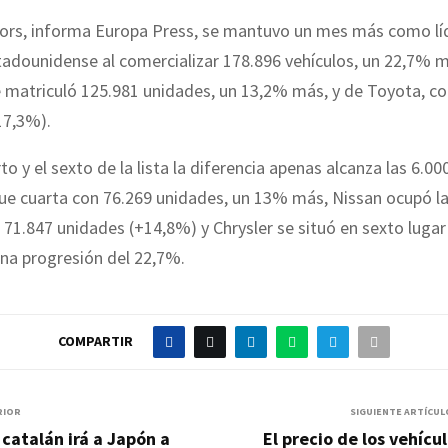
ors, informa Europa Press, se mantuvo un mes más como líd
adounidense al comercializar 178.896 vehículos, un 22,7% 
 matriculó 125.981 unidades, un 13,2% más, y de Toyota, c
17,3%).
to y el sexto de la lista la diferencia apenas alcanza las 6.0
ue cuarta con 76.269 unidades, un 13% más, Nissan ocupó la
 71.847 unidades (+14,8%) y Chrysler se situó en sexto lugar
na progresión del 22,7%.
COMPARTIR
RIOR
SIGUIENTE ARTÍCUL
 catalán irá a Japón a
El precio de los vehícu