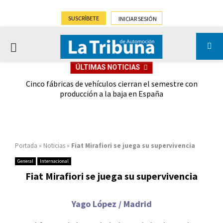
SUSCRÍBETE
INICIAR SESIÓN
PRIMARY
ÚLTIMAS NOTICIAS
MENU
 las
Cinco fábricas de vehículos cierran el semestre con
G
ión
producción a la baja en España
Portada
»
Noticias
»
Fiat Mirafiori se juega su supervivencia
General
Internacional
Fiat Mirafiori se juega su supervivencia
Yago López / Madrid