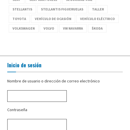
STELLANTIS
STELLANTIS FIGUERUELAS
TALLER
TOYOTA
VEHÍCULO DE OCASIÓN
VEHÍCULO ELÉCTRICO
VOLKSWAGEN
VOLVO
VW NAVARRA
ŠKODA
Inicio de sesión
Nombre de usuario o dirección de correo electrónico
Contraseña