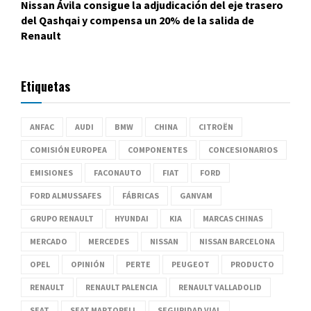
Nissan Ávila consigue la adjudicación del eje trasero
del Qashqai y compensa un 20% de la salida de
Renault
Etiquetas
ANFAC
AUDI
BMW
CHINA
CITROËN
COMISIÓN EUROPEA
COMPONENTES
CONCESIONARIOS
EMISIONES
FACONAUTO
FIAT
FORD
FORD ALMUSSAFES
FÁBRICAS
GANVAM
GRUPO RENAULT
HYUNDAI
KIA
MARCAS CHINAS
MERCADO
MERCEDES
NISSAN
NISSAN BARCELONA
OPEL
OPINIÓN
PERTE
PEUGEOT
PRODUCTO
RENAULT
RENAULT PALENCIA
RENAULT VALLADOLID
SEAT
SEAT MARTORELL
SEGURIDAD VIAL