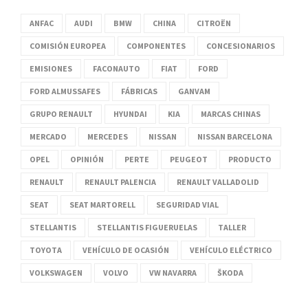
ANFAC
AUDI
BMW
CHINA
CITROËN
COMISIÓN EUROPEA
COMPONENTES
CONCESIONARIOS
EMISIONES
FACONAUTO
FIAT
FORD
FORD ALMUSSAFES
FÁBRICAS
GANVAM
GRUPO RENAULT
HYUNDAI
KIA
MARCAS CHINAS
MERCADO
MERCEDES
NISSAN
NISSAN BARCELONA
OPEL
OPINIÓN
PERTE
PEUGEOT
PRODUCTO
RENAULT
RENAULT PALENCIA
RENAULT VALLADOLID
SEAT
SEAT MARTORELL
SEGURIDAD VIAL
STELLANTIS
STELLANTIS FIGUERUELAS
TALLER
TOYOTA
VEHÍCULO DE OCASIÓN
VEHÍCULO ELÉCTRICO
VOLKSWAGEN
VOLVO
VW NAVARRA
ŠKODA