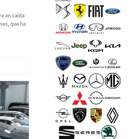
re en caída
mes, que ha