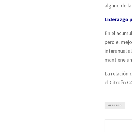
alguno de l
Liderazgo 
En el acumul
pero el mejo
interanual a
mantiene un 
La relación 
el Citroën C
MERCADO