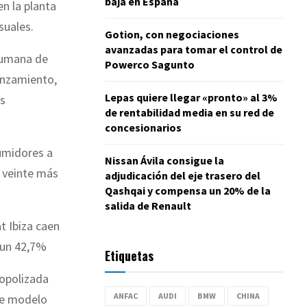
baja en España
n la planta
suales.
Gotion, con negociaciones
avanzadas para tomar el control de
 rumana de
Powerco Sagunto
anzamiento,
Lepas quiere llegar «pronto» al 3%
ás
de rentabilidad media en su red de
concesionarios
umidores a
Nissan Ávila consigue la
 veinte más
adjudicación del eje trasero del
Qashqai y compensa un 20% de la
salida de Renault
t Ibiza caen
 un 42,7%
Etiquetas
nopolizada
ANFAC
AUDI
BMW
CHINA
ome modelo