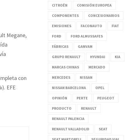
CITROËN
COMISIÓN EUROPEA
COMPONENTES
CONCESIONARIOS
EMISIONES
FACONAUTO
FIAT
ault Megane,
FORD
FORD ALMUSSAFES
aída
FÁBRICAS
GANVAM
vía
GRUPO RENAULT
HYUNDAI
KIA
MARCAS CHINAS
MERCADO
ompleta con
MERCEDES
NISSAN
%). EFE
NISSAN BARCELONA
OPEL
OPINIÓN
PERTE
PEUGEOT
PRODUCTO
RENAULT
RENAULT PALENCIA
RENAULT VALLADOLID
SEAT
SEAT MARTORELL
SEGURIDAD VIAL