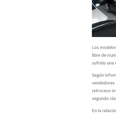
Los modelos
libre de ma
sufrido una 
Según inform
vendedores (
retroceso in
segundo clas
En la relaci