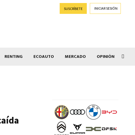
INICIAR SESIÓN
SUSCRÍBETE
RENTING
ECOAUTO
MERCADO
OPINIÓN
Goti
caída