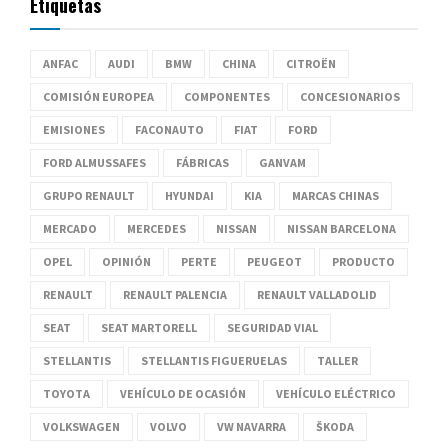
Etiquetas
ANFAC
AUDI
BMW
CHINA
CITROËN
COMISIÓN EUROPEA
COMPONENTES
CONCESIONARIOS
EMISIONES
FACONAUTO
FIAT
FORD
FORD ALMUSSAFES
FÁBRICAS
GANVAM
GRUPO RENAULT
HYUNDAI
KIA
MARCAS CHINAS
MERCADO
MERCEDES
NISSAN
NISSAN BARCELONA
OPEL
OPINIÓN
PERTE
PEUGEOT
PRODUCTO
RENAULT
RENAULT PALENCIA
RENAULT VALLADOLID
SEAT
SEAT MARTORELL
SEGURIDAD VIAL
STELLANTIS
STELLANTIS FIGUERUELAS
TALLER
TOYOTA
VEHÍCULO DE OCASIÓN
VEHÍCULO ELÉCTRICO
VOLKSWAGEN
VOLVO
VW NAVARRA
ŠKODA