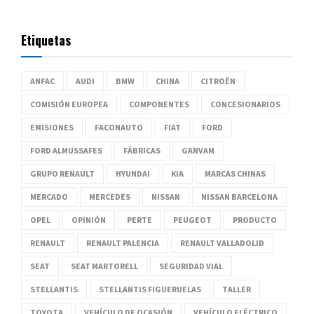
Etiquetas
ANFAC
AUDI
BMW
CHINA
CITROËN
COMISIÓN EUROPEA
COMPONENTES
CONCESIONARIOS
EMISIONES
FACONAUTO
FIAT
FORD
FORD ALMUSSAFES
FÁBRICAS
GANVAM
GRUPO RENAULT
HYUNDAI
KIA
MARCAS CHINAS
MERCADO
MERCEDES
NISSAN
NISSAN BARCELONA
OPEL
OPINIÓN
PERTE
PEUGEOT
PRODUCTO
RENAULT
RENAULT PALENCIA
RENAULT VALLADOLID
SEAT
SEAT MARTORELL
SEGURIDAD VIAL
STELLANTIS
STELLANTIS FIGUERUELAS
TALLER
TOYOTA
VEHÍCULO DE OCASIÓN
VEHÍCULO ELÉCTRICO