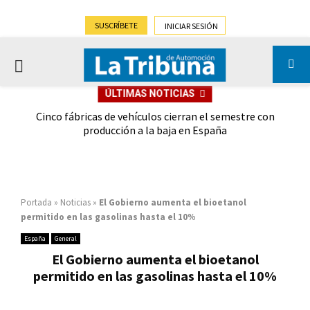
SUSCRÍBETE
INICIAR SESIÓN
PRIMARY
ÚLTIMAS NOTICIAS
MENU
 las
Cinco fábricas de vehículos cierran el semestre con
G
ión
producción a la baja en España
Portada
»
Noticias
»
El Gobierno aumenta el bioetanol
permitido en las gasolinas hasta el 10%
España
General
El Gobierno aumenta el bioetanol
permitido en las gasolinas hasta el 10%