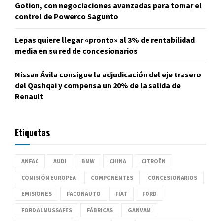
Gotion, con negociaciones avanzadas para tomar el
control de Powerco Sagunto
Lepas quiere llegar «pronto» al 3% de rentabilidad
media en su red de concesionarios
Nissan Ávila consigue la adjudicación del eje trasero
del Qashqai y compensa un 20% de la salida de
Renault
Etiquetas
ANFAC
AUDI
BMW
CHINA
CITROËN
COMISIÓN EUROPEA
COMPONENTES
CONCESIONARIOS
EMISIONES
FACONAUTO
FIAT
FORD
FORD ALMUSSAFES
FÁBRICAS
GANVAM