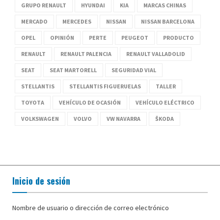
GRUPO RENAULT
HYUNDAI
KIA
MARCAS CHINAS
MERCADO
MERCEDES
NISSAN
NISSAN BARCELONA
OPEL
OPINIÓN
PERTE
PEUGEOT
PRODUCTO
RENAULT
RENAULT PALENCIA
RENAULT VALLADOLID
SEAT
SEAT MARTORELL
SEGURIDAD VIAL
STELLANTIS
STELLANTIS FIGUERUELAS
TALLER
TOYOTA
VEHÍCULO DE OCASIÓN
VEHÍCULO ELÉCTRICO
VOLKSWAGEN
VOLVO
VW NAVARRA
ŠKODA
Inicio de sesión
Nombre de usuario o dirección de correo electrónico