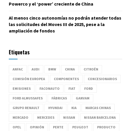
Powerco y el ‘power’ creciente de China
Al menos cinco autonomías no podrán atender todas
las solicitudes del Moves III de 2025, pese a la
ampliación de fondos
Etiquetas
ANFAC
AUDI
BMW
CHINA
CITROËN
COMISIÓN EUROPEA
COMPONENTES
CONCESIONARIOS
EMISIONES
FACONAUTO
FIAT
FORD
FORD ALMUSSAFES
FÁBRICAS
GANVAM
GRUPO RENAULT
HYUNDAI
KIA
MARCAS CHINAS
MERCADO
MERCEDES
NISSAN
NISSAN BARCELONA
OPEL
OPINIÓN
PERTE
PEUGEOT
PRODUCTO