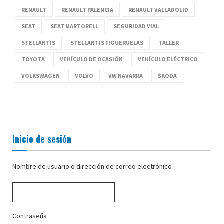
RENAULT
RENAULT PALENCIA
RENAULT VALLADOLID
SEAT
SEAT MARTORELL
SEGURIDAD VIAL
STELLANTIS
STELLANTIS FIGUERUELAS
TALLER
TOYOTA
VEHÍCULO DE OCASIÓN
VEHÍCULO ELÉCTRICO
VOLKSWAGEN
VOLVO
VW NAVARRA
ŠKODA
Inicio de sesión
Nombre de usuario o dirección de correo electrónico
Contraseña