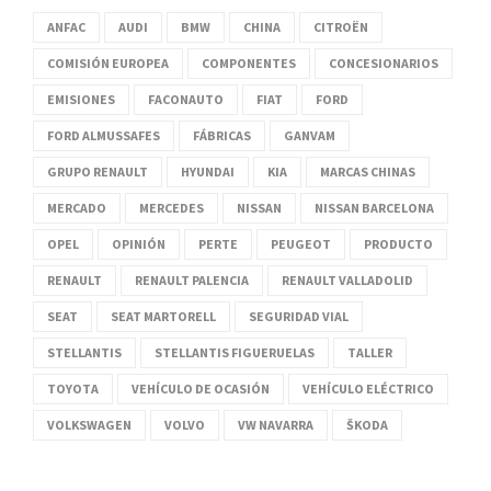
ANFAC
AUDI
BMW
CHINA
CITROËN
COMISIÓN EUROPEA
COMPONENTES
CONCESIONARIOS
EMISIONES
FACONAUTO
FIAT
FORD
FORD ALMUSSAFES
FÁBRICAS
GANVAM
GRUPO RENAULT
HYUNDAI
KIA
MARCAS CHINAS
MERCADO
MERCEDES
NISSAN
NISSAN BARCELONA
OPEL
OPINIÓN
PERTE
PEUGEOT
PRODUCTO
RENAULT
RENAULT PALENCIA
RENAULT VALLADOLID
SEAT
SEAT MARTORELL
SEGURIDAD VIAL
STELLANTIS
STELLANTIS FIGUERUELAS
TALLER
TOYOTA
VEHÍCULO DE OCASIÓN
VEHÍCULO ELÉCTRICO
VOLKSWAGEN
VOLVO
VW NAVARRA
ŠKODA