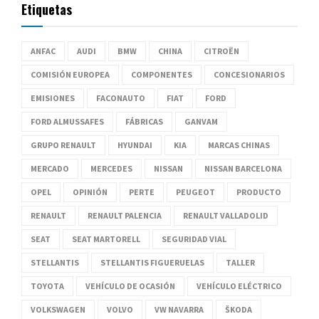
Etiquetas
ANFAC
AUDI
BMW
CHINA
CITROËN
COMISIÓN EUROPEA
COMPONENTES
CONCESIONARIOS
EMISIONES
FACONAUTO
FIAT
FORD
FORD ALMUSSAFES
FÁBRICAS
GANVAM
GRUPO RENAULT
HYUNDAI
KIA
MARCAS CHINAS
MERCADO
MERCEDES
NISSAN
NISSAN BARCELONA
OPEL
OPINIÓN
PERTE
PEUGEOT
PRODUCTO
RENAULT
RENAULT PALENCIA
RENAULT VALLADOLID
SEAT
SEAT MARTORELL
SEGURIDAD VIAL
STELLANTIS
STELLANTIS FIGUERUELAS
TALLER
TOYOTA
VEHÍCULO DE OCASIÓN
VEHÍCULO ELÉCTRICO
VOLKSWAGEN
VOLVO
VW NAVARRA
ŠKODA