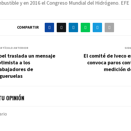
mbustible y en 2016 el Congreso Mundial del Hidrógeno. EFE
COMPARTIR
ARTÍCULO ANTERIOR
SIG
pel traslada un mensaje
El comité de Iveco e
timista a los
convoca paros con
rabajadores de
medición de
igueruelas
U OPINIÓN