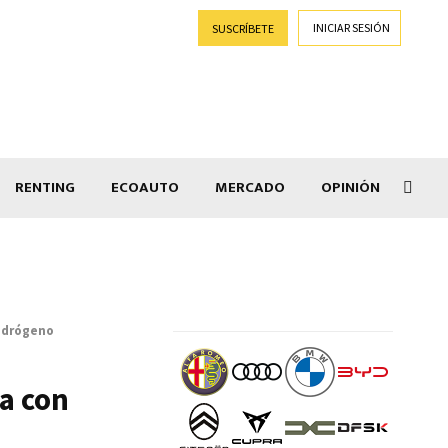
INICIAR SESIÓN
SUSCRÍBETE
RENTING
ECOAUTO
MERCADO
OPINIÓN
Goti
hidrógeno
a con