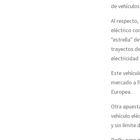
de vehículos
Al respecto,
eléctrico co
"estrella" d
trayectos d
electricidad
Este vehícul
mercado a fi
Europea.
Otra apuesta
vehículo elé
y sin límite
Reilly, para