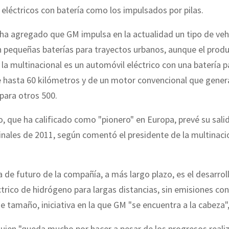
 eléctricos con batería como los impulsados por pilas.
 ha agregado que GM impulsa en la actualidad un tipo de veh
n pequeñas baterías para trayectos urbanos, aunque el prod
e la multinacional es un automóvil eléctrico con una batería p
e hasta 60 kilómetros y de un motor convencional que gener
 para otros 500.
o, que ha calificado como "pionero" en Europa, prevé su salid
nales de 2011, según comentó el presidente de la multinaci
 de futuro de la compañía, a más largo plazo, es el desarrol
ctrico de hidrógeno para largas distancias, sin emisiones c
 de tamaño, iniciativa en la que GM "se encuentra a la cabeza",
 quien "queda mucho por hacer a pesar de los progresos reali