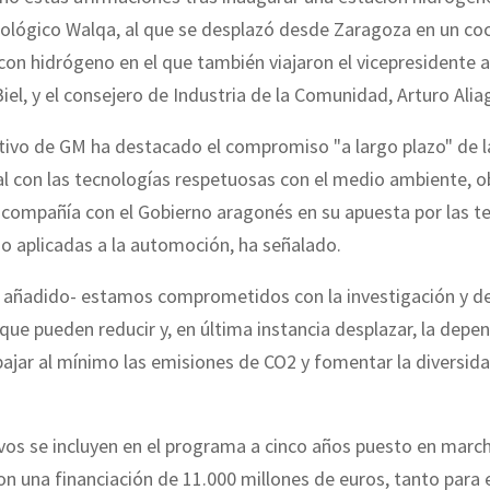
ológico Walqa, al que se desplazó desde Zaragoza en un co
on hidrógeno en el que también viajaron el vicepresidente 
iel, y el consejero de Industria de la Comunidad, Arturo Alia
utivo de GM ha destacado el compromiso "a largo plazo" de l
l con las tecnologías respetuosas con el medio ambiente, o
 compañía con el Gobierno aragonés en su apuesta por las t
o aplicadas a la automoción, ha señalado.
 añadido- estamos comprometidos con la investigación y de
que pueden reducir y, en última instancia desplazar, la depe
bajar al mínimo las emisiones de CO2 y fomentar la diversid
vos se incluyen en el programa a cinco años puesto en march
n una financiación de 11.000 millones de euros, tanto para e