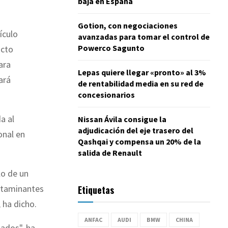
baja en España
Gotion, con negociaciones
ículo
avanzadas para tomar el control de
Powerco Sagunto
ucto
ara
Lepas quiere llegar «pronto» al 3%
ará
de rentabilidad media en su red de
concesionarios
a al
Nissan Ávila consigue la
adjudicación del eje trasero del
onal en
Qashqai y compensa un 20% de la
salida de Renault
lo de un
ontaminantes
Etiquetas
 ha dicho.
ANFAC
AUDI
BMW
CHINA
zados", ha