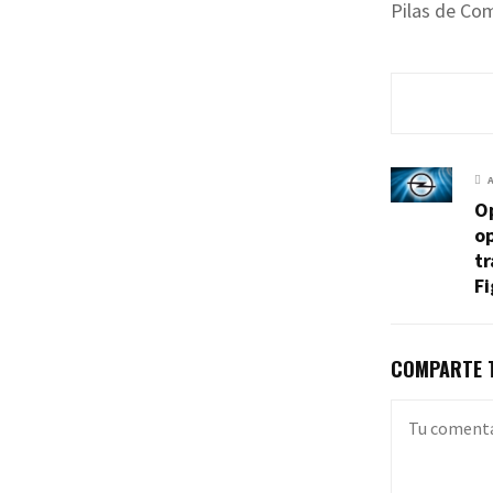
Pilas de Co
O
op
t
F
COMPARTE T