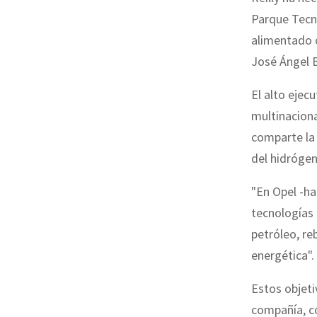
Parque Tecn
alimentado c
José Ángel B
El alto ejec
multinaciona
comparte la
del hidrógen
"En
Opel
-ha
tecnologías 
petróleo, re
energética".
Estos objeti
compañía, co