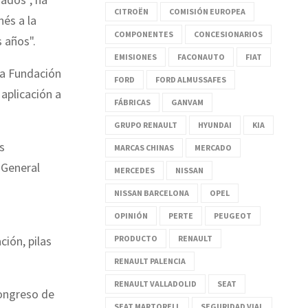
CITROËN
COMISIÓN EUROPEA
és a la
COMPONENTES
CONCESIONARIOS
 años".
EMISIONES
FACONAUTO
FIAT
 la Fundación
FORD
FORD ALMUSSAFES
aplicación a
FÁBRICAS
GANVAM
GRUPO RENAULT
HYUNDAI
KIA
s
MARCAS CHINAS
MERCADO
 General
MERCEDES
NISSAN
NISSAN BARCELONA
OPEL
OPINIÓN
PERTE
PEUGEOT
PRODUCTO
RENAULT
ión, pilas
RENAULT PALENCIA
RENAULT VALLADOLID
SEAT
Congreso de
SEAT MARTORELL
SEGURIDAD VIAL