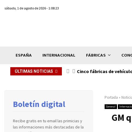
sábado, 1 de agosto de 2026 - 1:08:23
ESPAÑA
INTERNACIONAL
FÁBRICAS
CONC
n de...
Cinco fábricas de vehícul
ÚLTIMAS NOTICIAS
Portada
»
Notici
Boletín digital
General
Internaci
GM q
Recibe gratis en tu email las primicias y
las informaciones más destacadas de la