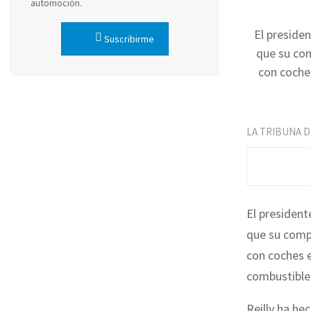
automoción.
El preside
Suscribirme
que su com
con coches
LA TRIBUNA 
El president
que su compa
con coches e
combustible
Reilly ha he