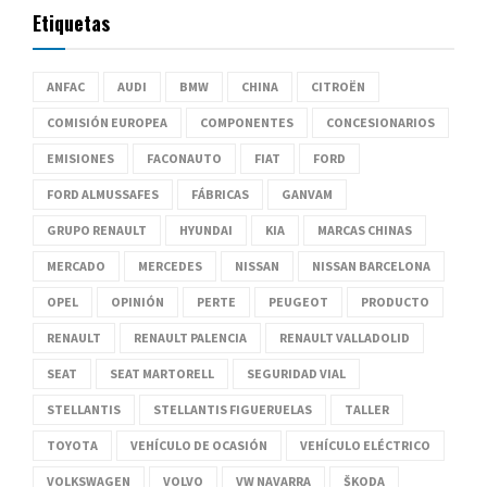
Etiquetas
ANFAC
AUDI
BMW
CHINA
CITROËN
COMISIÓN EUROPEA
COMPONENTES
CONCESIONARIOS
EMISIONES
FACONAUTO
FIAT
FORD
FORD ALMUSSAFES
FÁBRICAS
GANVAM
GRUPO RENAULT
HYUNDAI
KIA
MARCAS CHINAS
MERCADO
MERCEDES
NISSAN
NISSAN BARCELONA
OPEL
OPINIÓN
PERTE
PEUGEOT
PRODUCTO
RENAULT
RENAULT PALENCIA
RENAULT VALLADOLID
SEAT
SEAT MARTORELL
SEGURIDAD VIAL
STELLANTIS
STELLANTIS FIGUERUELAS
TALLER
TOYOTA
VEHÍCULO DE OCASIÓN
VEHÍCULO ELÉCTRICO
VOLKSWAGEN
VOLVO
VW NAVARRA
ŠKODA