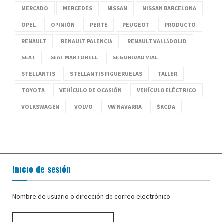
MERCADO
MERCEDES
NISSAN
NISSAN BARCELONA
OPEL
OPINIÓN
PERTE
PEUGEOT
PRODUCTO
RENAULT
RENAULT PALENCIA
RENAULT VALLADOLID
SEAT
SEAT MARTORELL
SEGURIDAD VIAL
STELLANTIS
STELLANTIS FIGUERUELAS
TALLER
TOYOTA
VEHÍCULO DE OCASIÓN
VEHÍCULO ELÉCTRICO
VOLKSWAGEN
VOLVO
VW NAVARRA
ŠKODA
Inicio de sesión
Nombre de usuario o dirección de correo electrónico