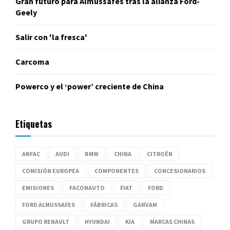
Gran futuro para Almussafes tras la alianza Ford-
Geely
Salir con 'la fresca'
Carcoma
Powerco y el ‘power’ creciente de China
Etiquetas
ANFAC
AUDI
BMW
CHINA
CITROËN
COMISIÓN EUROPEA
COMPONENTES
CONCESIONARIOS
EMISIONES
FACONAUTO
FIAT
FORD
FORD ALMUSSAFES
FÁBRICAS
GANVAM
GRUPO RENAULT
HYUNDAI
KIA
MARCAS CHINAS