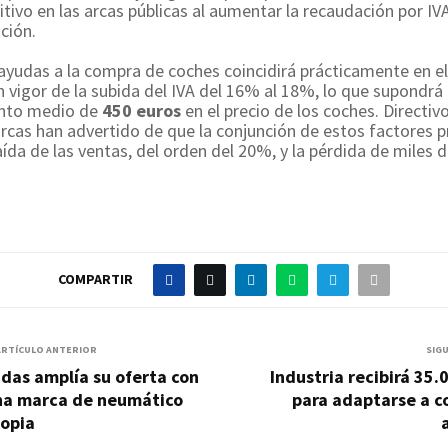
tivo en las arcas públicas al aumentar la recaudación por I
ción.
s ayudas a la compra de coches coincidirá prácticamente en e
n vigor de la subida del IVA del 16% al 18%, lo que supondrá
ento medio de
450 euros
en el precio de los coches. Directiv
rcas han advertido de que la conjunción de estos factores 
ída de las ventas, del orden del 20%, y la pérdida de miles 
COMPARTIR
ARTÍCULO ANTERIOR
SIG
das amplía su oferta con
Industria recibirá 35.
na marca de neumático
para adaptarse a c
ropia