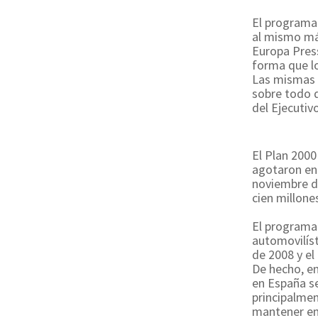
El programa
al mismo m
Europa Press
forma que lo
Las mismas 
sobre todo d
del Ejecutivo
El Plan 2000
agotaron en 
noviembre d
cien millone
El programa 
automovilíst
de 2008 y el
De hecho, en
en España s
principalmen
mantener emp