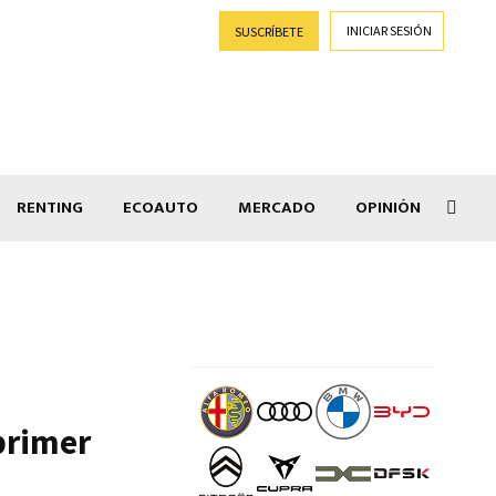
INICIAR SESIÓN
SUSCRÍBETE
RENTING
ECOAUTO
MERCADO
OPINIÓN
Goti
primer