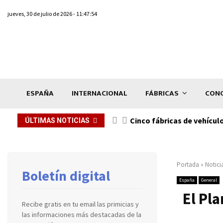
jueves, 30 de julio de 2026 - 11:47:54
ESPAÑA
INTERNACIONAL
FÁBRICAS
CONC
n de...
Cinco fábricas de vehícul
ÚLTIMAS NOTICIAS
Portada
»
Notici
Boletín digital
España
General
El Pl
Recibe gratis en tu email las primicias y
las informaciones más destacadas de la