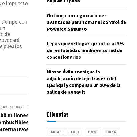
baja en España
VA e impuesto
Gotion, con negociaciones
l tiempo con
avanzadas para tomar el control de
 un
Powerco Sagunto
os de
provocará
Lepas quiere llegar «pronto» al 3%
de puestos
de rentabilidad media en su red de
concesionarios
Nissan Ávila consigue la
adjudicación del eje trasero del
Qashqai y compensa un 20% de la
salida de Renault
UIENTE ARTÍCULO
Etiquetas
000 millones
ombustibles
alternativos
ANFAC
AUDI
BMW
CHINA