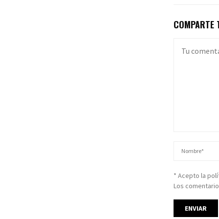
COMPARTE T
* Acepto la pol
Los comentario