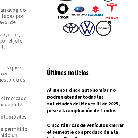
han acogido
ultadas por
ayo, de
s ayudas,
or el jefe
it.
uros que se
Últimas noticias
a en
uestó otros
Al menos cinco autonomías no
podrán atender todas las
a el mercado
solicitudes del Moves III de 2025,
gunda mitad
pese a la ampliación de fondos
 automóviles
Cinco fábricas de vehículos cierran
ha permitido
el semestre con producción a la
enido un