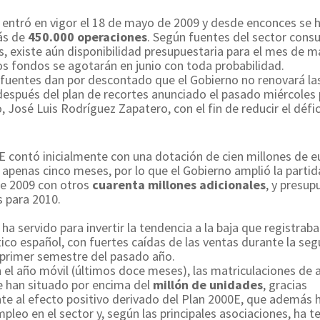
 entró en vigor el 18 de mayo de 2009 y desde enconces se 
ás de
450.000 operaciones
. Según fuentes del sector cons
, existe aún disponibilidad presupuestaria para el mes de m
s fondos se agotarán en junio con toda probabilidad.
fuentes dan por descontado que el Gobierno no renovará la
espués del plan de recortes anunciado el pasado miércoles p
, José Luis Rodríguez Zapatero, con el fin de reducir el défic
E contó inicialmente con una dotación de cien millones de e
apenas cinco meses, por lo que el Gobierno amplió la partid
e 2009 con otros
cuarenta millones adicionales
, y presup
s para 2010.
ha servido para invertir la tendencia a la baja que registrab
ico español, con fuertes caídas de las ventas durante la se
 primer semestre del pasado año.
 el año móvil (últimos doce meses), las matriculaciones de
e han situado por encima del
millón de unidades
, gracias
te al efecto positivo derivado del Plan 2000E, que además 
leo en el sector y, según las principales asociaciones, ha t