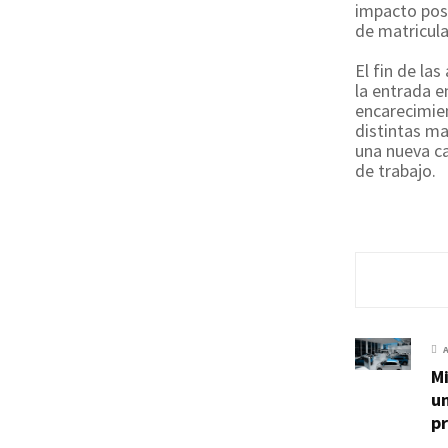
impacto posi
de matricula
El fin de la
la entrada e
encarecimi
distintas ma
una nueva ca
de trabajo.
Mi
u
p