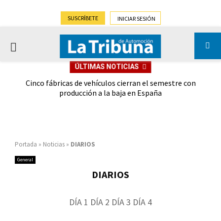
SUSCRÍBETE
INICIAR SESIÓN
PRIMARY
ÚLTIMAS NOTICIAS
MENU
 las
Cinco fábricas de vehículos cierran el semestre con
G
ión
producción a la baja en España
Portada
»
Noticias
»
DIARIOS
General
DIARIOS
DÍA 1 DÍA 2 DÍA 3 DÍA 4