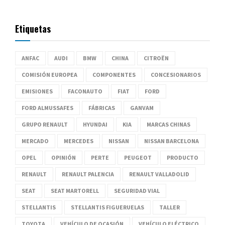
Etiquetas
ANFAC
AUDI
BMW
CHINA
CITROËN
COMISIÓN EUROPEA
COMPONENTES
CONCESIONARIOS
EMISIONES
FACONAUTO
FIAT
FORD
FORD ALMUSSAFES
FÁBRICAS
GANVAM
GRUPO RENAULT
HYUNDAI
KIA
MARCAS CHINAS
MERCADO
MERCEDES
NISSAN
NISSAN BARCELONA
OPEL
OPINIÓN
PERTE
PEUGEOT
PRODUCTO
RENAULT
RENAULT PALENCIA
RENAULT VALLADOLID
SEAT
SEAT MARTORELL
SEGURIDAD VIAL
STELLANTIS
STELLANTIS FIGUERUELAS
TALLER
TOYOTA
VEHÍCULO DE OCASIÓN
VEHÍCULO ELÉCTRICO