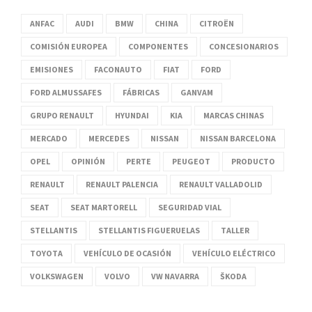
ANFAC
AUDI
BMW
CHINA
CITROËN
COMISIÓN EUROPEA
COMPONENTES
CONCESIONARIOS
EMISIONES
FACONAUTO
FIAT
FORD
FORD ALMUSSAFES
FÁBRICAS
GANVAM
GRUPO RENAULT
HYUNDAI
KIA
MARCAS CHINAS
MERCADO
MERCEDES
NISSAN
NISSAN BARCELONA
OPEL
OPINIÓN
PERTE
PEUGEOT
PRODUCTO
RENAULT
RENAULT PALENCIA
RENAULT VALLADOLID
SEAT
SEAT MARTORELL
SEGURIDAD VIAL
STELLANTIS
STELLANTIS FIGUERUELAS
TALLER
TOYOTA
VEHÍCULO DE OCASIÓN
VEHÍCULO ELÉCTRICO
VOLKSWAGEN
VOLVO
VW NAVARRA
ŠKODA