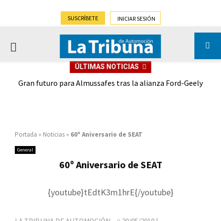
SUSCRÍBETE
INICIAR SESIÓN
PRIMARY
ÚLTIMAS NOTICIAS
MENU
,9%)
Gran futuro para Almussafes tras la alianza Ford-Geely
Portada
»
Noticias
»
60º Aniversario de SEAT
General
60º Aniversario de SEAT
{youtube}tEdtK3m1hrE{/youtube}