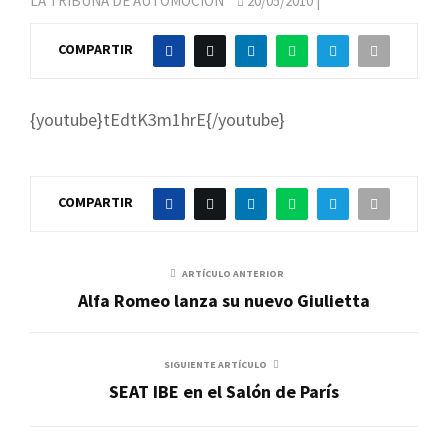
LA TRIBUNA DE AUTOMOCIÓN
20/05/2010
|
COMPARTIR
{youtube}tEdtK3m1hrE{/youtube}
COMPARTIR
ARTÍCULO ANTERIOR
Alfa Romeo lanza su nuevo Giulietta
SIGUIENTE ARTÍCULO
SEAT IBE en el Salón de París