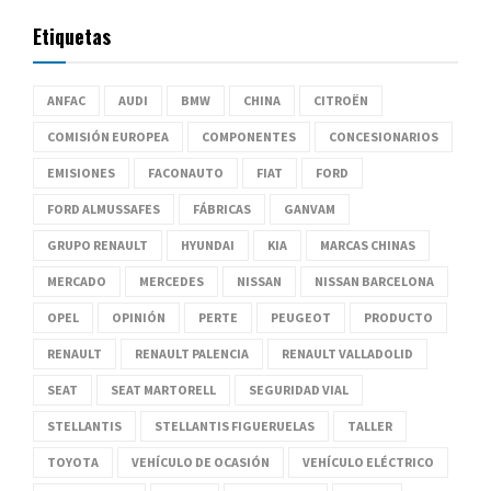
Etiquetas
ANFAC
AUDI
BMW
CHINA
CITROËN
COMISIÓN EUROPEA
COMPONENTES
CONCESIONARIOS
EMISIONES
FACONAUTO
FIAT
FORD
FORD ALMUSSAFES
FÁBRICAS
GANVAM
GRUPO RENAULT
HYUNDAI
KIA
MARCAS CHINAS
MERCADO
MERCEDES
NISSAN
NISSAN BARCELONA
OPEL
OPINIÓN
PERTE
PEUGEOT
PRODUCTO
RENAULT
RENAULT PALENCIA
RENAULT VALLADOLID
SEAT
SEAT MARTORELL
SEGURIDAD VIAL
STELLANTIS
STELLANTIS FIGUERUELAS
TALLER
TOYOTA
VEHÍCULO DE OCASIÓN
VEHÍCULO ELÉCTRICO