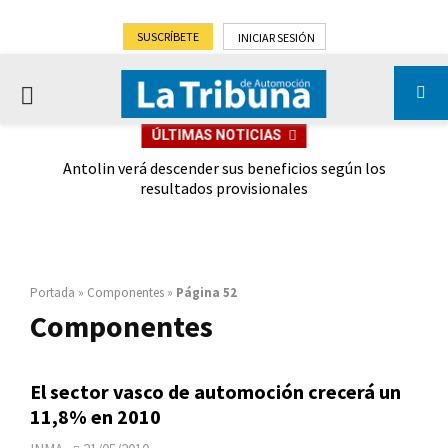
SUSCRÍBETE
INICIAR SESIÓN
PRIMARY
ÚLTIMAS NOTICIAS
MENU
gar a
Antolin verá descender sus beneficios según los
Tr
resultados provisionales
Portada
»
Componentes
»
Página 52
Componentes
El sector vasco de automoción crecerá un
11,8% en 2010