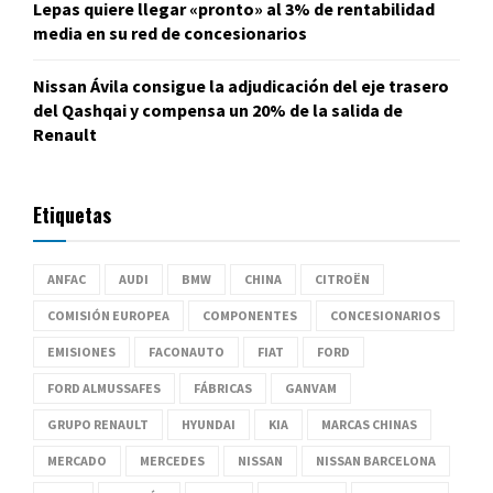
Lepas quiere llegar «pronto» al 3% de rentabilidad
media en su red de concesionarios
Nissan Ávila consigue la adjudicación del eje trasero
del Qashqai y compensa un 20% de la salida de
Renault
Etiquetas
ANFAC
AUDI
BMW
CHINA
CITROËN
COMISIÓN EUROPEA
COMPONENTES
CONCESIONARIOS
EMISIONES
FACONAUTO
FIAT
FORD
FORD ALMUSSAFES
FÁBRICAS
GANVAM
GRUPO RENAULT
HYUNDAI
KIA
MARCAS CHINAS
MERCADO
MERCEDES
NISSAN
NISSAN BARCELONA