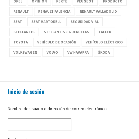
OPEL
OPINIÓN
PERTE
PEUGEOT
PRODUCTO
RENAULT
RENAULT PALENCIA
RENAULT VALLADOLID
SEAT
SEAT MARTORELL
SEGURIDAD VIAL
STELLANTIS
STELLANTIS FIGUERUELAS
TALLER
TOYOTA
VEHÍCULO DE OCASIÓN
VEHÍCULO ELÉCTRICO
VOLKSWAGEN
VOLVO
VW NAVARRA
ŠKODA
Inicio de sesión
Nombre de usuario o dirección de correo electrónico