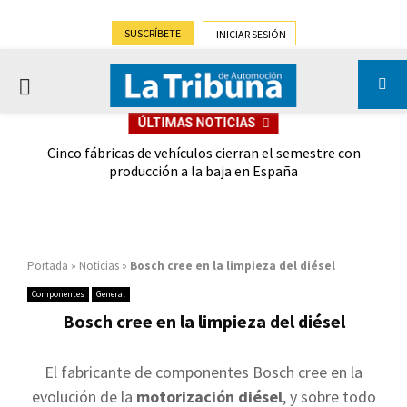
SUSCRÍBETE
INICIAR SESIÓN
PRIMARY
ÚLTIMAS NOTICIAS
MENU
 las
Cinco fábricas de vehículos cierran el semestre con
G
ión
producción a la baja en España
Portada
»
Noticias
»
Bosch cree en la limpieza del diésel
Componentes
General
Bosch cree en la limpieza del diésel
El fabricante de componentes Bosch cree en la
evolución de la
motorización diésel
, y sobre todo