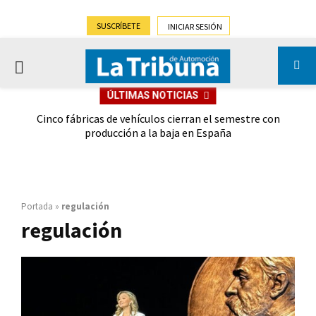
SUSCRÍBETE
INICIAR SESIÓN
PRIMARY
ÚLTIMAS NOTICIAS
MENU
 las
Cinco fábricas de vehículos cierran el semestre con
G
ión
producción a la baja en España
Portada
»
regulación
regulación