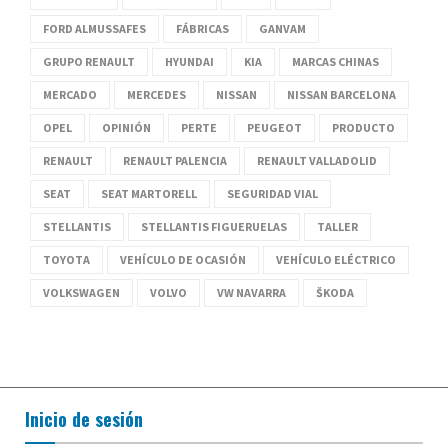
FORD ALMUSSAFES
FÁBRICAS
GANVAM
GRUPO RENAULT
HYUNDAI
KIA
MARCAS CHINAS
MERCADO
MERCEDES
NISSAN
NISSAN BARCELONA
OPEL
OPINIÓN
PERTE
PEUGEOT
PRODUCTO
RENAULT
RENAULT PALENCIA
RENAULT VALLADOLID
SEAT
SEAT MARTORELL
SEGURIDAD VIAL
STELLANTIS
STELLANTIS FIGUERUELAS
TALLER
TOYOTA
VEHÍCULO DE OCASIÓN
VEHÍCULO ELÉCTRICO
VOLKSWAGEN
VOLVO
VW NAVARRA
ŠKODA
Inicio de sesión