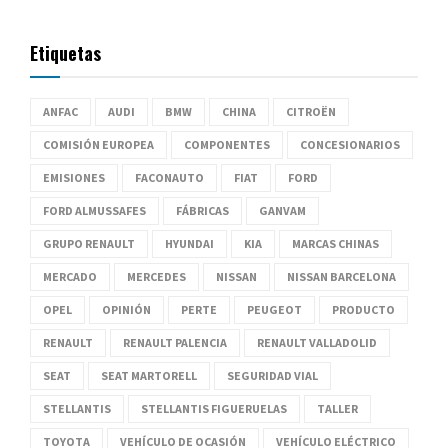
Etiquetas
ANFAC
AUDI
BMW
CHINA
CITROËN
COMISIÓN EUROPEA
COMPONENTES
CONCESIONARIOS
EMISIONES
FACONAUTO
FIAT
FORD
FORD ALMUSSAFES
FÁBRICAS
GANVAM
GRUPO RENAULT
HYUNDAI
KIA
MARCAS CHINAS
MERCADO
MERCEDES
NISSAN
NISSAN BARCELONA
OPEL
OPINIÓN
PERTE
PEUGEOT
PRODUCTO
RENAULT
RENAULT PALENCIA
RENAULT VALLADOLID
SEAT
SEAT MARTORELL
SEGURIDAD VIAL
STELLANTIS
STELLANTIS FIGUERUELAS
TALLER
TOYOTA
VEHÍCULO DE OCASIÓN
VEHÍCULO ELÉCTRICO