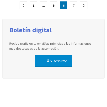
Paginación
1
…
5
6
7
de
entradas
Boletín digital
Recibe gratis en tu email las primicias y las informaciones
más destacadas de la automoción.
Suscribirme