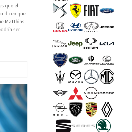
es que el
jo dicen que
ue Matthias
odría ser