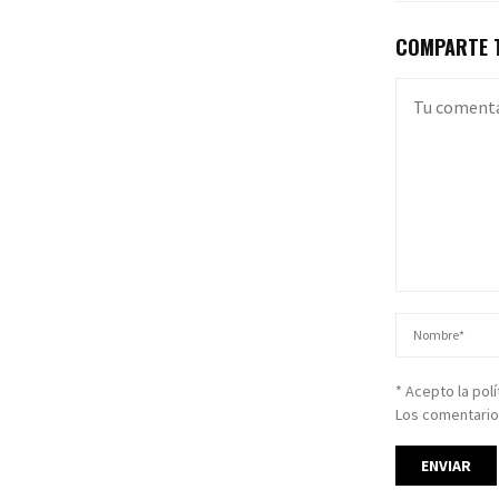
COMPARTE T
* Acepto la pol
Los comentario