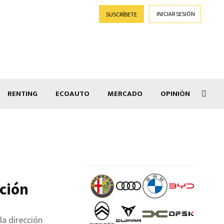
INICIAR SESIÓN
SUSCRÍBETE
RENTING
ECOAUTO
MERCADO
OPINIÓN
Goti
cción
la dirección