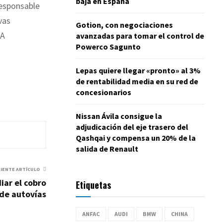
baja en España
responsable
vas
Gotion, con negociaciones
.A
avanzadas para tomar el control de
Powerco Sagunto
Lepas quiere llegar «pronto» al 3%
de rentabilidad media en su red de
concesionarios
Nissan Ávila consigue la
adjudicación del eje trasero del
Qashqai y compensa un 20% de la
salida de Renault
UIENTE ARTÍCULO
iar el cobro
Etiquetas
 de autovías
ANFAC
AUDI
BMW
CHINA