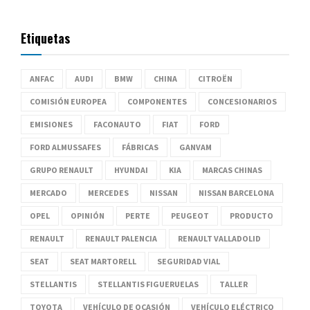
Etiquetas
ANFAC
AUDI
BMW
CHINA
CITROËN
COMISIÓN EUROPEA
COMPONENTES
CONCESIONARIOS
EMISIONES
FACONAUTO
FIAT
FORD
FORD ALMUSSAFES
FÁBRICAS
GANVAM
GRUPO RENAULT
HYUNDAI
KIA
MARCAS CHINAS
MERCADO
MERCEDES
NISSAN
NISSAN BARCELONA
OPEL
OPINIÓN
PERTE
PEUGEOT
PRODUCTO
RENAULT
RENAULT PALENCIA
RENAULT VALLADOLID
SEAT
SEAT MARTORELL
SEGURIDAD VIAL
STELLANTIS
STELLANTIS FIGUERUELAS
TALLER
TOYOTA
VEHÍCULO DE OCASIÓN
VEHÍCULO ELÉCTRICO