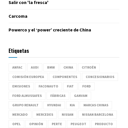
Salir con 'la fresca'
Carcoma
Powerco y el ‘power’ creciente de China
Etiquetas
ANFAC
AUDI
BMW
CHINA
CITROËN
COMISIÓN EUROPEA
COMPONENTES
CONCESIONARIOS
EMISIONES
FACONAUTO
FIAT
FORD
FORD ALMUSSAFES
FÁBRICAS
GANVAM
GRUPO RENAULT
HYUNDAI
KIA
MARCAS CHINAS
MERCADO
MERCEDES
NISSAN
NISSAN BARCELONA
OPEL
OPINIÓN
PERTE
PEUGEOT
PRODUCTO