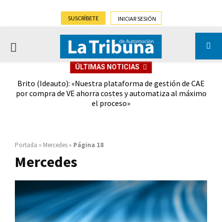
SUSCRÍBETE
INICIAR SESIÓN
PRIMARY
ÚLTIMAS NOTICIAS
MENU
lo de
Brito (Ideauto): «Nuestra plataforma de gestión de CAE
G
del
por compra de VE ahorra costes y automatiza al máximo
alca
el proceso»
Portada
»
Mercedes
»
Página 18
Mercedes