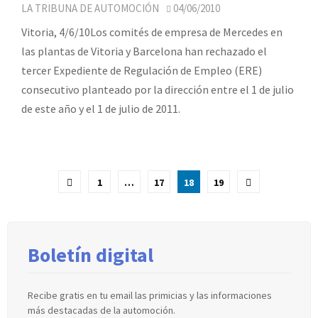
LA TRIBUNA DE AUTOMOCIÓN
04/06/2010
Vitoria, 4/6/10Los comités de empresa de Mercedes en
las plantas de Vitoria y Barcelona han rechazado el
tercer Expediente de Regulación de Empleo (ERE)
consecutivo planteado por la dirección entre el 1 de julio
de este año y el 1 de julio de 2011.
Paginación
1
…
17
18
19
de
entradas
Boletín digital
Recibe gratis en tu email las primicias y las informaciones
más destacadas de la automoción.