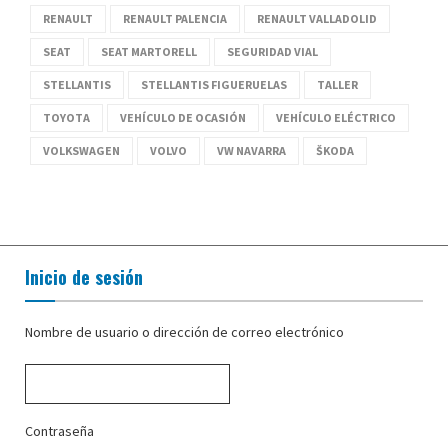
RENAULT
RENAULT PALENCIA
RENAULT VALLADOLID
SEAT
SEAT MARTORELL
SEGURIDAD VIAL
STELLANTIS
STELLANTIS FIGUERUELAS
TALLER
TOYOTA
VEHÍCULO DE OCASIÓN
VEHÍCULO ELÉCTRICO
VOLKSWAGEN
VOLVO
VW NAVARRA
ŠKODA
Inicio de sesión
Nombre de usuario o dirección de correo electrónico
Contraseña