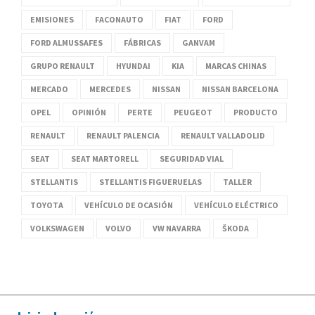
EMISIONES
FACONAUTO
FIAT
FORD
FORD ALMUSSAFES
FÁBRICAS
GANVAM
GRUPO RENAULT
HYUNDAI
KIA
MARCAS CHINAS
MERCADO
MERCEDES
NISSAN
NISSAN BARCELONA
OPEL
OPINIÓN
PERTE
PEUGEOT
PRODUCTO
RENAULT
RENAULT PALENCIA
RENAULT VALLADOLID
SEAT
SEAT MARTORELL
SEGURIDAD VIAL
STELLANTIS
STELLANTIS FIGUERUELAS
TALLER
TOYOTA
VEHÍCULO DE OCASIÓN
VEHÍCULO ELÉCTRICO
VOLKSWAGEN
VOLVO
VW NAVARRA
ŠKODA