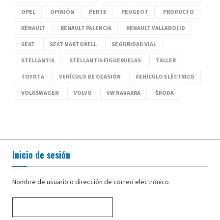
OPEL
OPINIÓN
PERTE
PEUGEOT
PRODUCTO
RENAULT
RENAULT PALENCIA
RENAULT VALLADOLID
SEAT
SEAT MARTORELL
SEGURIDAD VIAL
STELLANTIS
STELLANTIS FIGUERUELAS
TALLER
TOYOTA
VEHÍCULO DE OCASIÓN
VEHÍCULO ELÉCTRICO
VOLKSWAGEN
VOLVO
VW NAVARRA
ŠKODA
Inicio de sesión
Nombre de usuario o dirección de correo electrónico