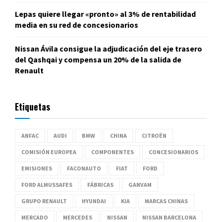
Lepas quiere llegar «pronto» al 3% de rentabilidad
media en su red de concesionarios
Nissan Ávila consigue la adjudicación del eje trasero
del Qashqai y compensa un 20% de la salida de
Renault
Etiquetas
ANFAC
AUDI
BMW
CHINA
CITROËN
COMISIÓN EUROPEA
COMPONENTES
CONCESIONARIOS
EMISIONES
FACONAUTO
FIAT
FORD
FORD ALMUSSAFES
FÁBRICAS
GANVAM
GRUPO RENAULT
HYUNDAI
KIA
MARCAS CHINAS
MERCADO
MERCEDES
NISSAN
NISSAN BARCELONA