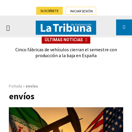
SUSCRÍBETE
INICIAR SESIÓN
PRIMARY
ÚLTIMAS NOTICIAS
MENU
 las
Cinco fábricas de vehículos cierran el semestre con
G
ión
producción a la baja en España
Portada
»
envíos
envíos