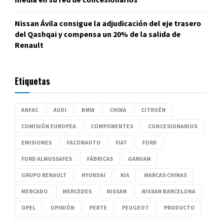
Nissan Ávila consigue la adjudicación del eje trasero
del Qashqai y compensa un 20% de la salida de
Renault
Etiquetas
ANFAC
AUDI
BMW
CHINA
CITROËN
COMISIÓN EUROPEA
COMPONENTES
CONCESIONARIOS
EMISIONES
FACONAUTO
FIAT
FORD
FORD ALMUSSAFES
FÁBRICAS
GANVAM
GRUPO RENAULT
HYUNDAI
KIA
MARCAS CHINAS
MERCADO
MERCEDES
NISSAN
NISSAN BARCELONA
OPEL
OPINIÓN
PERTE
PEUGEOT
PRODUCTO