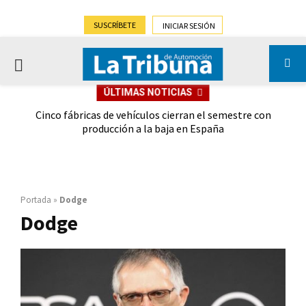
SUSCRÍBETE
INICIAR SESIÓN
PRIMARY
ÚLTIMAS NOTICIAS
MENU
 las
Cinco fábricas de vehículos cierran el semestre con
G
ión
producción a la baja en España
Portada
»
Dodge
Dodge