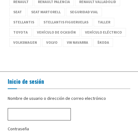
RENAULT
RENAULT PALENCIA
RENAULT VALLADOLID
SEAT
SEAT MARTORELL
SEGURIDAD VIAL
STELLANTIS
STELLANTIS FIGUERUELAS
TALLER
TOYOTA
VEHÍCULO DE OCASIÓN
VEHÍCULO ELÉCTRICO
VOLKSWAGEN
VOLVO
VW NAVARRA
ŠKODA
Inicio de sesión
Nombre de usuario o dirección de correo electrónico
Contraseña