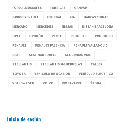
FORD ALMUSSAFES
FÁBRICAS
GANVAM
GRUPO RENAULT
HYUNDAI
KIA
MARCAS CHINAS
MERCADO
MERCEDES
NISSAN
NISSAN BARCELONA
OPEL
OPINIÓN
PERTE
PEUGEOT
PRODUCTO
RENAULT
RENAULT PALENCIA
RENAULT VALLADOLID
SEAT
SEAT MARTORELL
SEGURIDAD VIAL
STELLANTIS
STELLANTIS FIGUERUELAS
TALLER
TOYOTA
VEHÍCULO DE OCASIÓN
VEHÍCULO ELÉCTRICO
VOLKSWAGEN
VOLVO
VW NAVARRA
ŠKODA
Inicio de sesión