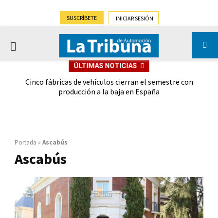
SUSCRÍBETE
INICIAR SESIÓN
PRIMARY
ÚLTIMAS NOTICIAS
MENU
 las
Cinco fábricas de vehículos cierran el semestre con
G
ión
producción a la baja en España
Portada
»
Ascabús
Ascabús