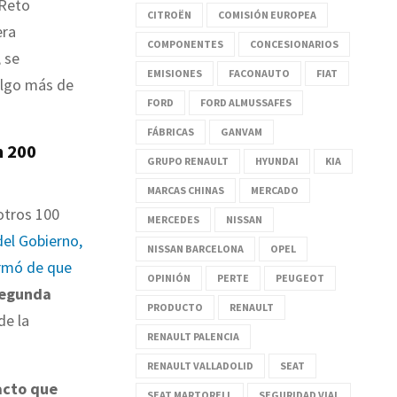
 Reto
CITROËN
COMISIÓN EUROPEA
era
COMPONENTES
CONCESIONARIOS
 se
EMISIONES
FACONAUTO
FIAT
algo más de
FORD
FORD ALMUSSAFES
FÁBRICAS
GANVAM
n 200
GRUPO RENAULT
HYUNDAI
KIA
MARCAS CHINAS
MERCADO
otros 100
MERCEDES
NISSAN
del Gobierno,
NISSAN BARCELONA
OPEL
ormó de que
OPINIÓN
PERTE
PEUGEOT
egunda
PRODUCTO
RENAULT
de la
RENAULT PALENCIA
RENAULT VALLADOLID
SEAT
acto que
SEAT MARTORELL
SEGURIDAD VIAL