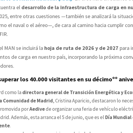
cuentra el
desarrollo de la infraestructura de carga en n
2025, entre otras cuestiones —también se analizará la situac
mo el naval o el aéreo—, de cara al camino hacia cumplir con
FIR.
el MAN se incluirá la
hoja de ruta de 2026 y de 2027
para i
tos de carga en nuestro país, incorporando la próxima conv
dores.
superar los 40.000 visitantes en su décimoºº aniv
rd como la
directora general de Transición Energética y Ec
 la Comunidad de Madrid
, Cristina Aparicio, destacaron lo nece
 promovida por
Aedive
de organizar una feria de vehículo eléctri
rid. Además, esta arranca el 5 de junio, que es el
Día Mundial 
ente
.