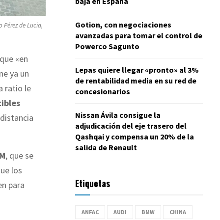
baja en España
Gotion, con negociaciones
o Pérez de Lucia,
avanzadas para tomar el control de
Powerco Sagunto
 que «en
Lepas quiere llegar «pronto» al 3%
ne ya un
de rentabilidad media en su red de
 ratio le
concesionarios
ibles
Nissan Ávila consigue la
 distancia
adjudicación del eje trasero del
Qashqai y compensa un 20% de la
salida de Renault
M
, que se
ue los
Etiquetas
en para
ANFAC
AUDI
BMW
CHINA