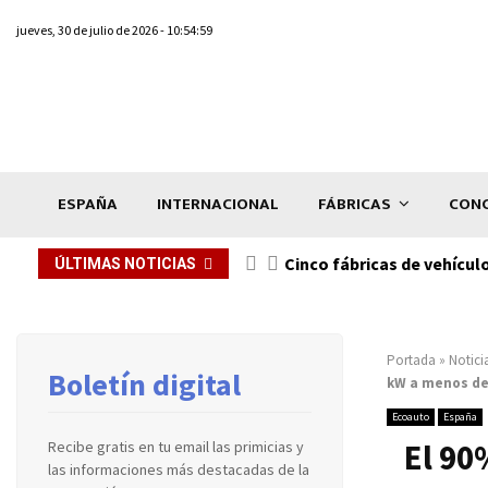
jueves, 30 de julio de 2026 - 10:54:59
ESPAÑA
INTERNACIONAL
FÁBRICAS
CONC
n de...
Cinco fábricas de vehícul
ÚLTIMAS NOTICIAS
Portada
»
Notici
Boletín digital
kW a menos de
Ecoauto
España
El 90
Recibe gratis en tu email las primicias y
las informaciones más destacadas de la