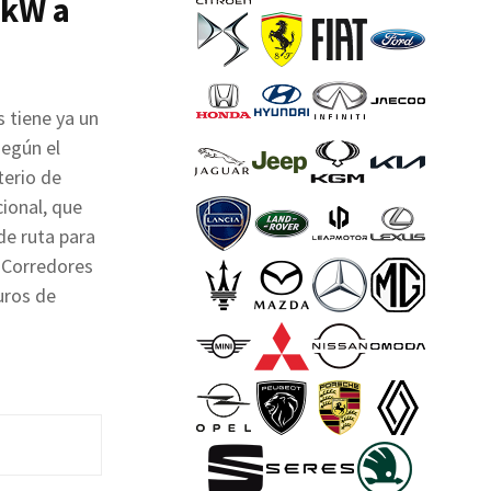
 kW a
 tiene ya un
egún el
terio de
cional, que
 de ruta para
 Corredores
uros de