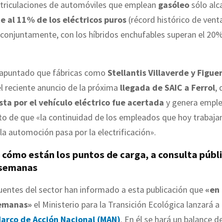
atriculaciones de automóviles que emplean
gasóleo
sólo alc
e al 11% de los eléctricos puros
(récord histórico de vent
 conjuntamente, con los híbridos enchufables superan el 20%
apuntado que fábricas como
Stellantis Villaverde y Figue
 el reciente anuncio de la próxima
llegada de SAIC a Ferrol
,
sta por el vehículo eléctrico fue acertada
y genera empleo
to de que «la continuidad de los empleados que hoy trabajan
 la automoción pasa por la electrificación».
 cómo están los puntos de carga, a consulta públi
 semanas
entes del sector han informado a esta publicación que
«en 
emanas»
el Ministerio para la Transición Ecológica lanzará a
arco de Acción Nacional (MAN)
. En él se hará un balance d