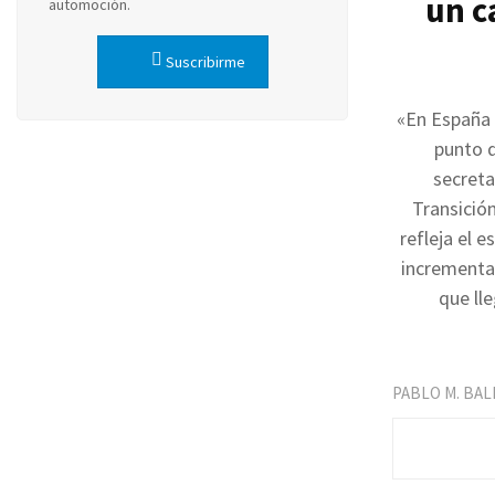
un c
automoción.
Suscribirme
«En España 
punto 
secreta
Transición
refleja el e
incrementa
que ll
PABLO M. BA