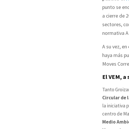
punto se en
a cierre de 
sectores, co
normativa A
A su vez, en 
haya más pun
Moves Corre
El VEM, a 
Tanto Groiza
Circular de
la iniciativa
centro de Mad
Medio Ambi