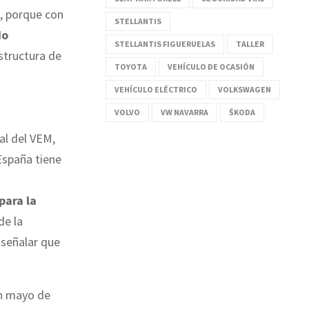
s, porque con
STELLANTIS
do
STELLANTIS FIGUERUELAS
TALLER
structura de
TOYOTA
VEHÍCULO DE OCASIÓN
VEHÍCULO ELÉCTRICO
VOLKSWAGEN
VOLVO
VW NAVARRA
ŠKODA
al del VEM,
España tiene
para la
de la
 señalar que
en mayo de