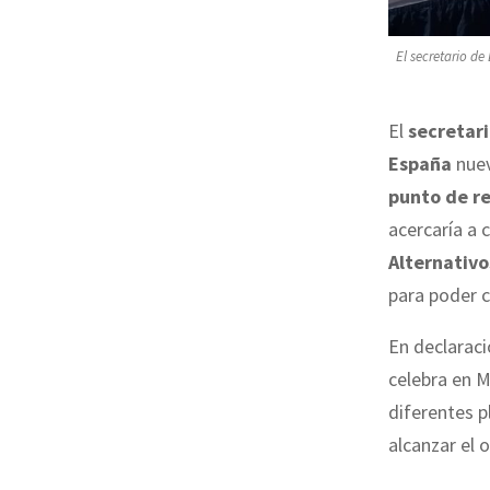
El secretario de
El
secretar
España
nuev
punto de r
acercaría a 
Alternativo
para poder c
En declarac
celebra en M
diferentes p
alcanzar el o