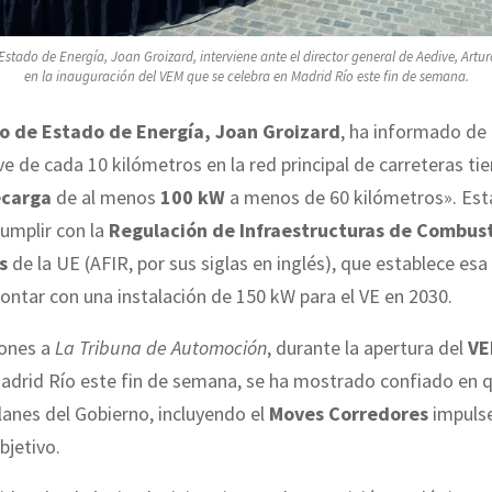
 Estado de Energía, Joan Groizard, interviene ante el director general de Aedive, Artur
en la inauguración del VEM que se celebra en Madrid Río este fin de semana.
io de Estado de Energía, Joan Groizard
, ha informado de
e de cada 10 kilómetros en la red principal de carreteras tie
ecarga
de al menos
100 kW
a menos de 60 kilómetros». Esta
cumplir con la
Regulación de Infraestructuras de Combust
s
de la UE (AFIR, por sus siglas en inglés), que establece esa
ontar con una instalación de 150 kW para el VE en 2030.
iones a
La Tribuna de Automoción
, durante la apertura del
VE
adrid Río este fin de semana, se ha mostrado confiado en q
lanes del Gobierno, incluyendo el
Moves Corredores
impuls
bjetivo.