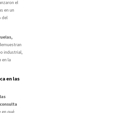
anzaron el
as en un
 del
ruelas,
 demuestran
 industrial,
 en la
ca en las
las
consulta
e en qué