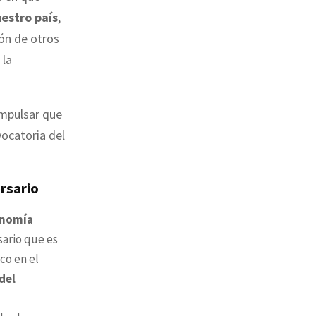
uestro país
,
ión de otros
 la
mpulsar que
ocatoria del
ersario
onomía
sario que es
co en el
del