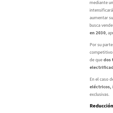
mediante un
intensificar
aumentar su
busca vend
en 2030
, a
Por su parte
competitivos
de que
dos t
electrifica
En el caso d
eléctricos,
exclusivas.
Reducción 