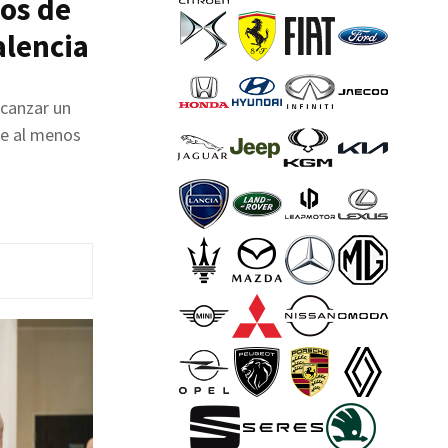
os de
alencia
lcanzar un
de al menos