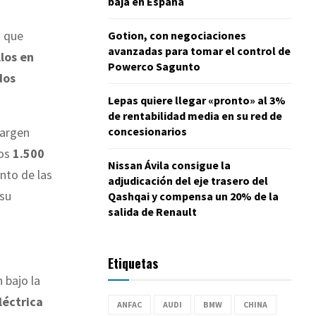
baja en España
a que
Gotion, con negociaciones
avanzadas para tomar el control de
los en
Powerco Sagunto
dos
Lepas quiere llegar «pronto» al 3%
de rentabilidad media en su red de
concesionarios
margen
os
1.500
Nissan Ávila consigue la
nto de las
adjudicación del eje trasero del
 su
Qashqai y compensa un 20% de la
salida de Renault
Etiquetas
 bajo la
léctrica
ANFAC
AUDI
BMW
CHINA