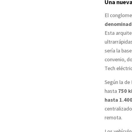
Una nueva
El conglome
denominada
Esta arquite
ultrarrápida
sería la bas
convenio, do
Tech eléctri
Según la de 
hasta
750 k
hasta 1.400
centralizado
remota.
Los vehícul