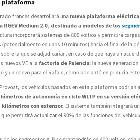
 plataforma
rado francés desarrollará una
nueva plataforma eléctrica
 RGEV Medium 2.0, destinada a modelos de los
segmen
ctura incorporará sistemas de 800 voltios y permitirá cargas
s (potencialmente en unos 10 minutos) hacia el final de la d
e sobre la que se adjudicarían, en caso de que haya un acuer
s nuevos VE a la
factoría de Palencia
: la nueva generación 
co y un relevo para el Rafale, como adelantó en primicia este
Provost, los vehículos basados en esta plataforma podrían 
ilómetros de autonomía en ciclo WLTP en su versión eléc
 kilómetros con extensor.
El sistema también integrará u
 que permitirá actualizar el 90% de las funciones del vehícu
os de los segmentos A-B se mantendrán en 400 voltios, con 