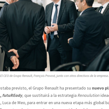
El CEO de Grupo Renault, François Provost, junto con otros directivos de la empresa.
staba previsto, el Grupo Renault ha presentado su
nuevo p
o,
futuREady
,
que sustituirá a la estrategia
Renaulution
idea
, Luca de Meo, para entrar en una nueva etapa más global b