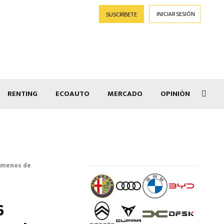
INICIAR SESIÓN
SUSCRÍBETE
RENTING
ECOAUTO
MERCADO
OPINIÓN
Goti
% menos de
6