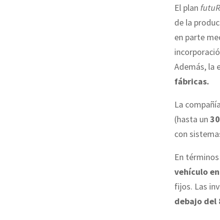
El plan
futu
de la produc
en parte medi
incorporaci
Además, la 
fábricas.
La compañía
(hasta un
30
con sistemas
En términos 
vehículo en
fijos. Las i
debajo del 