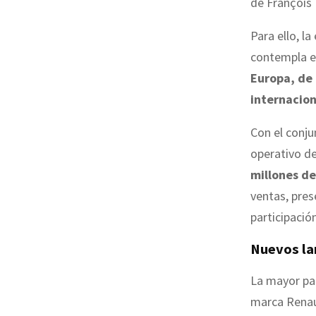
de François
Para ello, l
contempla e
Europa, de 
internacion
Con el conju
operativo d
millones de
ventas, pres
participació
Nuevos l
La mayor pa
marca Renaul