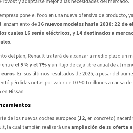
 Provost y adaptarse mejor a las necesidades del mercado.
a empresa pone el foco en una nueva ofensiva de producto, y
l lanzamiento de
36 nuevos modelos hasta 2030: 22 de el
los cuales 16 serán eléctricos, y 14 destinados a merca
ales.
nto del plan, Renault tratará de alcanzar a medio plazo un 
e entre
el 5% y el 7% y
un flujo de caja libre anual de al men
 euros
. En sus últimos resultados de 2025, a pesar del aume
entó pérdidas netas por valor de 10.900 millones a causa de
n en Nissan.
anzamientos
rte de los nuevos coches europeos (
12
, en concreto) nacerán
t, la cual también realizará una
ampliación de su oferta e