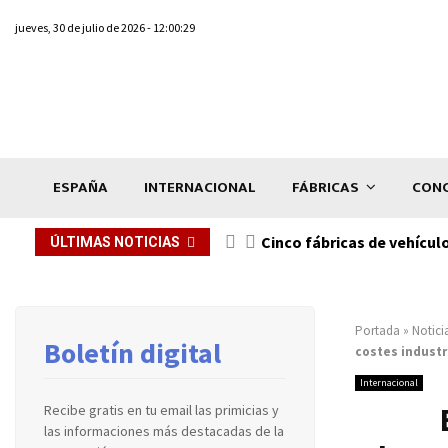
jueves, 30 de julio de 2026 - 12:00:29
ESPAÑA
INTERNACIONAL
FÁBRICAS
CONC
n de...
Cinco fábricas de vehícul
ÚLTIMAS NOTICIAS
Portada
»
Notici
Boletín digital
costes industr
Internacional
Recibe gratis en tu email las primicias y
las informaciones más destacadas de la