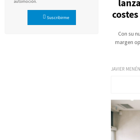
lanz
automoción.
costes
Suscribirme
Con su nu
margen ope
JAVIER MENÉ