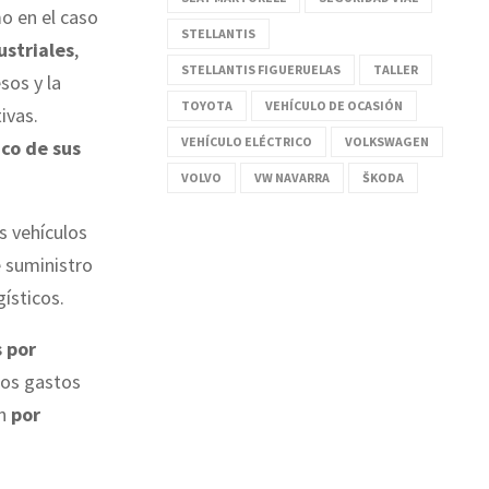
o en el caso
STELLANTIS
ustriales
,
STELLANTIS FIGUERUELAS
TALLER
sos y la
TOYOTA
VEHÍCULO DE OCASIÓN
ivas.
VEHÍCULO ELÉCTRICO
VOLKSWAGEN
co de sus
VOLVO
VW NAVARRA
ŠKODA
s vehículos
e suministro
gísticos.
s por
los gastos
án
por