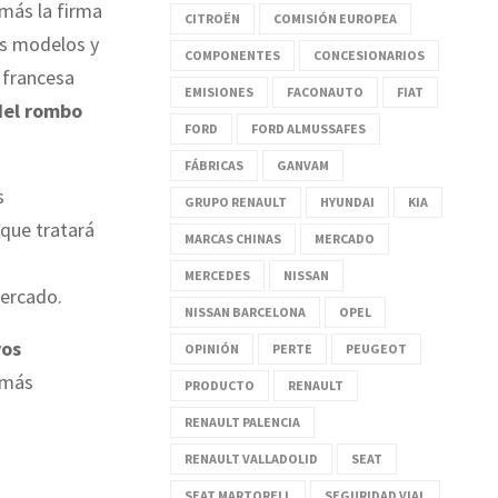
más la firma
CITROËN
COMISIÓN EUROPEA
os modelos y
COMPONENTES
CONCESIONARIOS
 francesa
EMISIONES
FACONAUTO
FIAT
del rombo
FORD
FORD ALMUSSAFES
FÁBRICAS
GANVAM
s
GRUPO RENAULT
HYUNDAI
KIA
que tratará
MARCAS CHINAS
MERCADO
MERCEDES
NISSAN
mercado.
NISSAN BARCELONA
OPEL
vos
OPINIÓN
PERTE
PEUGEOT
 más
PRODUCTO
RENAULT
RENAULT PALENCIA
RENAULT VALLADOLID
SEAT
SEAT MARTORELL
SEGURIDAD VIAL