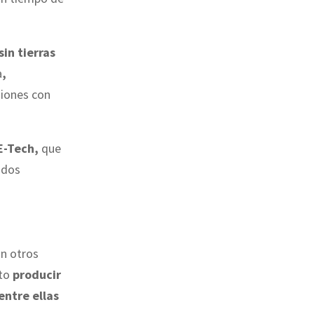
sin tierras
a
,
siones con
E-Tech,
que
ados
on otros
sto
producir
entre ellas