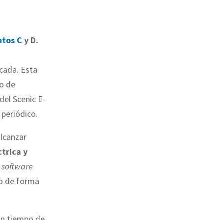
tos C
y D.
écada. Esta
do de
del Scenic E-
 periódico.
alcanzar
trica y
n
software
lo de forma
un tiempo de