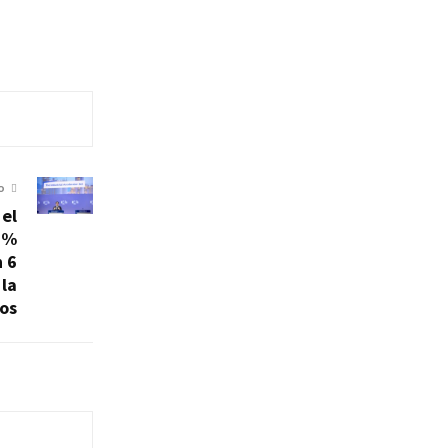
O
 el
0%
n 6
 la
ños