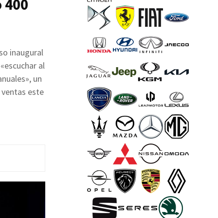
ó 400
so inaugural
 «escuchar al
anuales», un
s ventas este