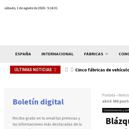
sábado, 1 de agosto de 2026 - 5:14:31
ESPAÑA
INTERNACIONAL
FÁBRICAS
CONC
n de...
Cinco fábricas de vehícul
ÚLTIMAS NOTICIAS
Portada
»
Notici
Boletín digital
abrió 400 pun
Concesionarios y tal
Blázq
Recibe gratis en tu email las primicias y
las informaciones más destacadas de la