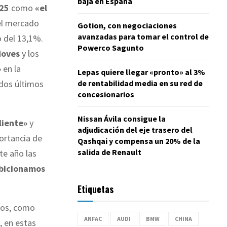
baja en España
25
como
«el
 el mercado
Gotion, con negociaciones
avanzadas para tomar el control de
o del 13,1%.
Powerco Sagunto
oves
y los
»
en la
Lepas quiere llegar «pronto» al 3%
de rentabilidad media en su red de
dos últimos
concesionarios
Nissan Ávila consigue la
liente»
y
adjudicación del eje trasero del
portancia de
Qashqai y compensa un 20% de la
salida de Renault
te año las
bicionamos
Etiquetas
yos, como
ANFAC
AUDI
BMW
CHINA
, en estas