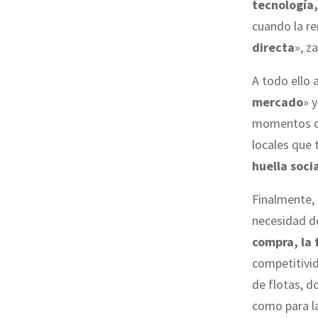
tecnología,
cuando la re
directa
», z
A todo ello
mercado
» 
momentos di
locales que 
huella soci
Finalmente, 
necesidad de
compra, la 
competitivid
de flotas, d
como para la