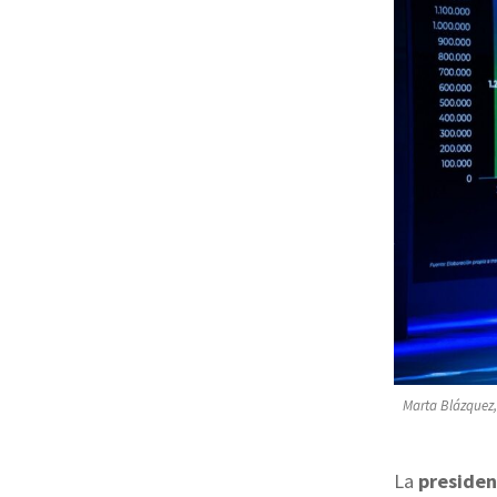
Marta Blázquez,
La
presiden