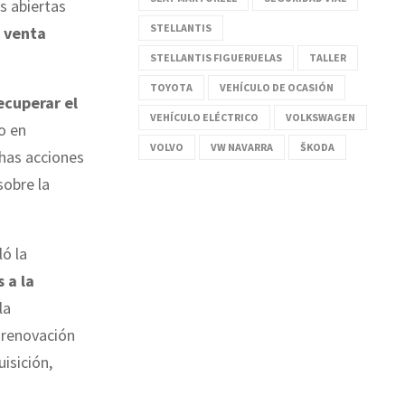
s abiertas
STELLANTIS
a
venta
STELLANTIS FIGUERUELAS
TALLER
TOYOTA
VEHÍCULO DE OCASIÓN
ecuperar el
VEHÍCULO ELÉCTRICO
VOLKSWAGEN
o en
VOLVO
VW NAVARRA
ŠKODA
has acciones
sobre la
ló la
 a la
la
a renovación
isición,