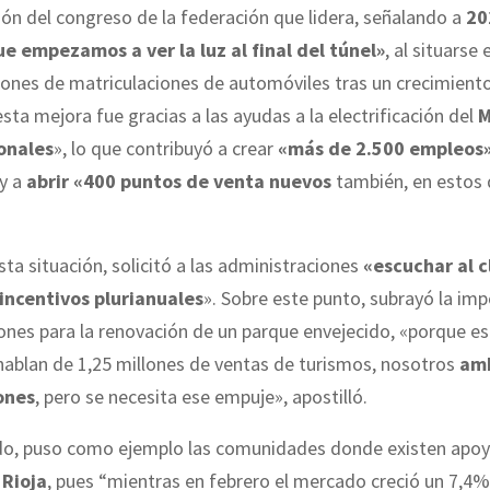
ión del congreso de la federación que lidera, señalando a
20
ue empezamos a ver la luz al final del túnel»
, al situarse
lones de matriculaciones de automóviles tras un crecimient
sta mejora fue gracias a las ayudas a la electrificación del
M
onales
», lo que contribuyó a crear
«más de 2.500 empleos
 y a
abrir «400 puntos de venta nuevos
también, en estos 
esta situación, solicitó a las administraciones
«escuchar al c
incentivos plurianuales
». Sobre este punto, subrayó la im
ones para la renovación de un parque envejecido, «porque es
hablan de 1,25 millones de ventas de turismos, nosotros
am
lones
, pero se necesita ese empuje», apostilló.
o, puso como ejemplo las comunidades donde existen apo
 Rioja
, pues “mientras en febrero el mercado creció un 7,4%