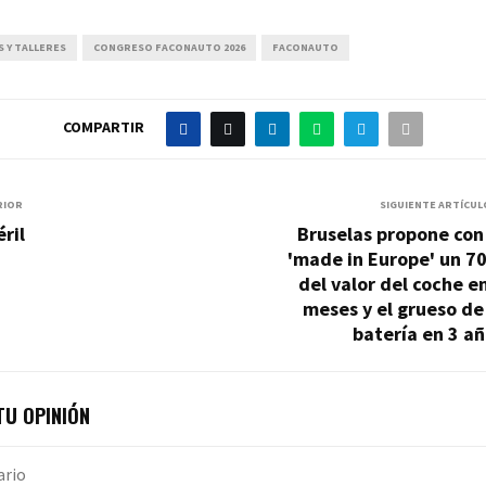
 Y TALLERES
CONGRESO FACONAUTO 2026
FACONAUTO
COMPARTIR
RIOR
SIGUIENTE ARTÍCUL
ril
Bruselas propone con
'made in Europe' un 7
del valor del coche e
meses y el grueso de
batería en 3 a
U OPINIÓN