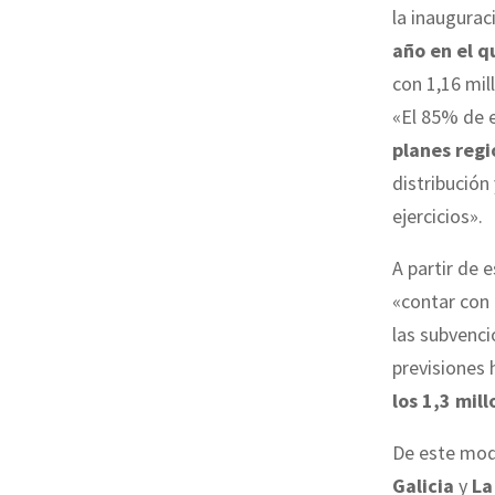
la inaugurac
año en el q
con 1,16 mil
«El 85% de e
planes regi
distribución
ejercicios».
A partir de 
«contar con
las subvenci
previsiones 
los 1,3 mil
De este mod
Galicia
y
La