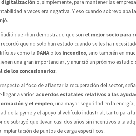
 digitalización
o, simplemente, para mantener las empresa
ntabilidad a veces era negativa. Y eso cuando sobrevolaba l
anjó.
 añadió que «han demostrado que son
el mejor socio para r
y recordó que no solo han estado cuando se les ha necesitad
fíciles como la
DANA
o los
incendios
, sino también en muc
tienen una gran importancia», y anunció un próximo estudio 
al de los concesionarios
.
respecto al foco de afianzar la recuperación del sector, seña
 llegar a varios
acuerdos estatales relativos a las ayudas
formación y el empleo
, una mayor seguridad en la energía, 
ad de la pyme y el apoyo al vehículo industrial, tanto para l
onde subrayó que llevan casi dos años sin incentivos a la adqu
 implantación de puntos de carga específicos.