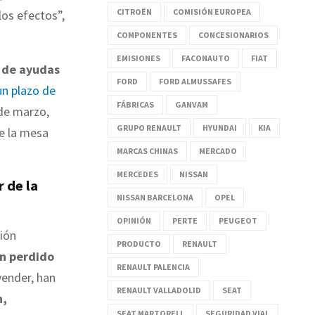
CITROËN
COMISIÓN EUROPEA
los efectos”,
COMPONENTES
CONCESIONARIOS
EMISIONES
FACONAUTO
FIAT
 de ayudas
FORD
FORD ALMUSSAFES
un plazo de
FÁBRICAS
GANVAM
 de marzo,
GRUPO RENAULT
HYUNDAI
KIA
e la mesa
MARCAS CHINAS
MERCADO
MERCEDES
NISSAN
 de la
NISSAN BARCELONA
OPEL
OPINIÓN
PERTE
PEUGEOT
ción
PRODUCTO
RENAULT
an perdido
RENAULT PALENCIA
vender, han
RENAULT VALLADOLID
SEAT
n,
SEAT MARTORELL
SEGURIDAD VIAL